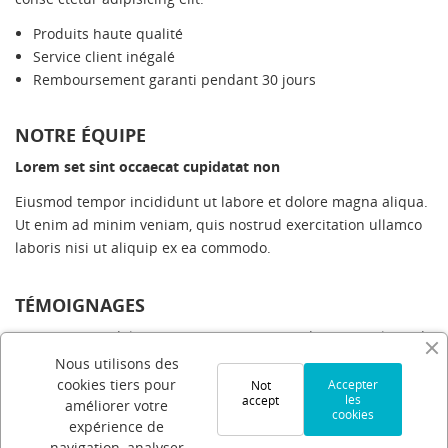
INICIAR SESIÓN
((MODALTITLE))
Produits haute qualité
NOMBRE DE LA LISTA DE DESEOS
MES LISTES
Debe iniciar sesión para guardar productos en su lista
((confirmMessage))
Service client inégalé
de deseos.
Remboursement garanti pendant 30 jours
Créer une nouvelle liste
add_circle_outline
((cancelText))
((modalDeleteText))
NOTRE ÉQUIPE
Cancelar
Iniciar sesión
Cancelar
Crear lista de deseos
Lorem set sint occaecat cupidatat non
Eiusmod tempor incididunt ut labore et dolore magna aliqua.
Ut enim ad minim veniam, quis nostrud exercitation ullamco
laboris nisi ut aliquip ex ea commodo.
TÉMOIGNAGES
“
Lorem ipsum dolor sit amet conse ctetur adipisicing elit, sed
do eiusmod tempor incididunt ut labore et dolore magna
Nous utilisons des
aliqua. Ut enim ad minim.
”
cookies tiers pour
Accepter
Not
les
accept
Lorem ipsum dolor sit
améliorer votre
cookies
expérience de
“
Excepteur sint occaecat cupidatat non proident, sunt in culpa
navigation, analyser