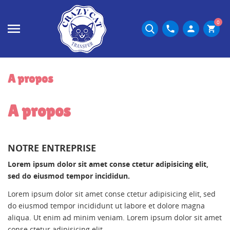
0
phone
person
shopping_cart
A propos
A propos
NOTRE ENTREPRISE
Lorem ipsum dolor sit amet conse ctetur adipisicing elit,
sed do eiusmod tempor incididun.
Lorem ipsum dolor sit amet conse ctetur adipisicing elit, sed
do eiusmod tempor incididunt ut labore et dolore magna
aliqua. Ut enim ad minim veniam. Lorem ipsum dolor sit amet
CREAR LISTA DE DESEOS
conse ctetur adipisicing elit.