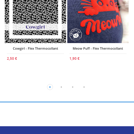
1
Cowgirl - Flex Thermocollant
Meow Puff - Flex Thermocollant
2,50 €
1,90 €