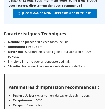
design chez vous, nous imprimons votre feuille transfert que
vous recevrez directement dans votre commande !
👉 JE COMMANDE MON IMPRESSION DE PUZZLE ICI
Caractéristiques Techniques :
Nombre de pièces :
70 pièces (découpe fine).
Dimensions :
19 x 28 cm.
Matériaux :
Structure en carton rigide et surface textile 100%
polyester.
Finition :
Brillante pour un contraste optimal.
Sécurité :
Ne convient pas aux enfants de moins de 3 ans.
CRÉER UNE LISTE D'ENVIES
CONNEXION
NOM DE LA LISTE D'ENVIES
MES LISTES
Vous devez être connecté pour ajouter des produits à
Paramètres d'impression recommandés :
votre liste d'envies.
Créer une nouvelle liste
add_circle_outline
Papier :
Utiliser exclusivement du papier de sublimation.
Température :
180°C.
Annuler
Connexion
Temps :
40 secondes.
Annuler
Créer une liste d'envies