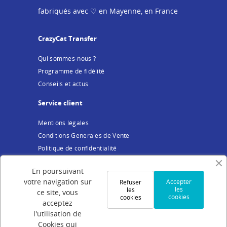
fabriqués avec ♡ en Mayenne, en France
CrazyCat Transfer
Qui sommes-nous ?
Programme de fidélité
Conseils et actus
Service client
Mentions légales
Conditions Générales de Vente
Politique de confidentialité
Cookies
En poursuivant
Votre compte
votre navigation sur
Accepter
Refuser
les
les
ce site, vous
cookies
cookies
Connexion
acceptez
Création de compte
l'utilisation de
Cookies qui
Suivi de commande