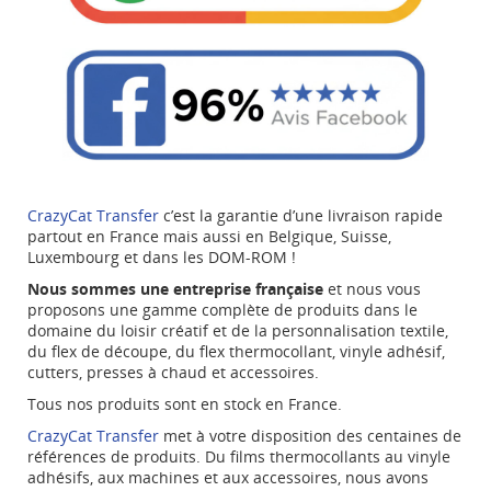
NOM DE LA LISTE D'ENVIES
MES LISTES
Vous devez être connecté pour ajouter des produits à
((confirmMessage))
votre liste d'envies.
Créer une nouvelle liste
add_circle_outline
((cancelText))
((modalDeleteText))
Annuler
Connexion
Annuler
Créer une liste d'envies
CrazyCat Transfer
c’est la garantie d’une livraison rapide
partout en France mais aussi en Belgique, Suisse,
Luxembourg et dans les DOM-ROM !
Nous sommes une entreprise française
et nous vous
proposons une gamme complète de produits dans le
domaine du loisir créatif et de la personnalisation textile,
du flex de découpe, du flex thermocollant, vinyle adhésif,
cutters, presses à chaud et accessoires.
Tous nos produits sont en stock en France.
CrazyCat Transfer
met à votre disposition des centaines de
références de produits. Du films thermocollants au vinyle
adhésifs, aux machines et aux accessoires, nous avons