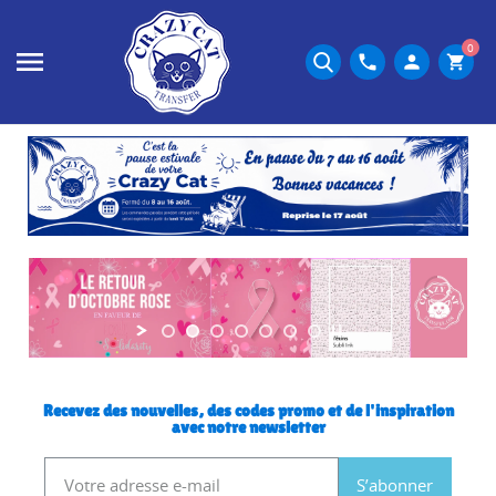
CrazyCat
Transfer
0
phone
person
shopping_cart
Recevez des nouvelles, des codes promo et de l'inspiration
avec notre newsletter
S’abonner