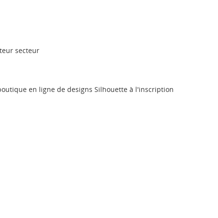
Annuler
Connexion
Annuler
Créer une liste d'envies
teur secteur
outique en ligne de designs Silhouette à l'inscription