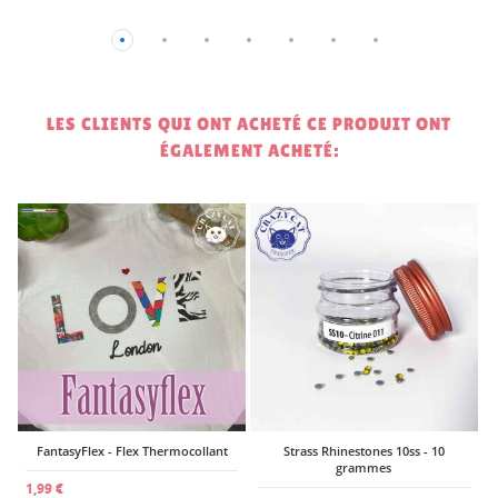
LES CLIENTS QUI ONT ACHETÉ CE PRODUIT ONT
ÉGALEMENT ACHETÉ:
€
6
FantasyFlex - Flex Thermocollant
Strass Rhinestones 10ss - 10
grammes
1,99 €