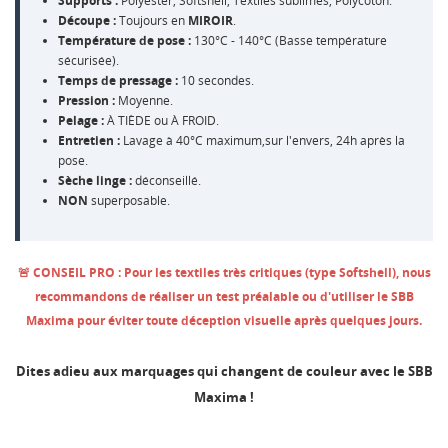
Supports :
Polyester, Softshell, Textiles sublimés, Polycoton.
Découpe :
Toujours en
MIROIR
.
Température de pose :
130°C - 140°C (Basse température
sécurisée).
Temps de pressage :
10 secondes.
Pression :
Moyenne.
Pelage :
À TIÈDE ou À FROID.
Entretien :
Lavage à 40°C maximum,sur l'envers, 24h après la
pose.
Sèche linge :
déconseillé.
NON
superposable.
🚨 CONSEIL PRO : Pour les textiles très critiques (type Softshell), nous
recommandons de réaliser un test préalable ou d'utiliser le SBB
Maxima pour éviter toute déception visuelle après quelques jours.
Dites adieu aux marquages qui changent de couleur avec le SBB
Maxima !