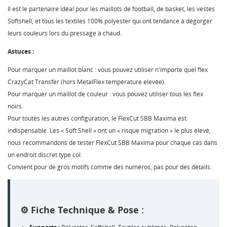
Il est le partenaire idéal pour les maillots de football, de basket, les vestes
Softshell, et tous les textiles 100% polyester qui ont tendance à dégorger
leurs couleurs lors du pressage à chaud.
Astuces :
Pour marquer un maillot blanc : vous pouvez utiliser n'importe quel flex
CrazyCat Transfer (hors MetalFlex température elevée).
CRÉER UNE LISTE D'ENVIES
Pour marquer un maillot de couleur : vous pouvez utiliser tous les flex
CONNEXION
noirs.
Pour toutes les autres configuration, le FlexCut SBB Maxima est
NOM DE LA LISTE D'ENVIES
MES LISTES
Vous devez être connecté pour ajouter des produits à
indispensable. Les « Soft Shell » ont un « risque migration » le plus élevé,
votre liste d'envies.
nous recommandons de tester FlexCut SBB Maxima pour chaque cas dans
Créer une nouvelle liste
add_circle_outline
un endroit discret type col.
Annuler
Connexion
Convient pour de gros motifs comme des numéros, pas pour des détails.
Annuler
Créer une liste d'envies
⚙️ Fiche Technique & Pose :