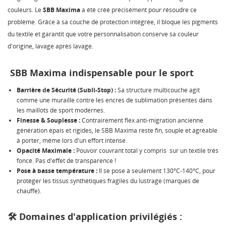
couleurs. Le
SBB Maxima
a été créé précisément pour résoudre ce
problème. Grâce à sa couche de protection intégrée, il bloque les pigments
du textile et garantit que votre personnalisation conserve sa couleur
d'origine, lavage après lavage.
SBB Maxima indispensable pour le sport
Barrière de Sécurité (Subli-Stop) :
Sa structure multicouche agit
comme une muraille contre les encres de sublimation présentes dans
les maillots de sport modernes.
Finesse & Souplesse :
Contrairement flex anti-migration ancienne
génération épais et rigides, le SBB Maxima reste fin, souple et agréable
à porter, même lors d'un effort intense.
Opacité Maximale :
Pouvoir couvrant total y compris sur un textile très
foncé. Pas d'effet de transparence !
Pose à basse température :
Il se pose à seulement 130°C-140°C, pour
protèger les tissus synthétiques fragiles du lustrage (marques de
chauffe).
🛠️ Domaines d'application privilégiés :