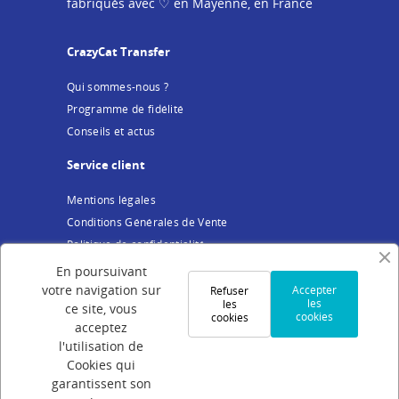
fabriqués avec ♡ en Mayenne, en France
CrazyCat Transfer
Qui sommes-nous ?
Programme de fidélité
Conseils et actus
Service client
Mentions légales
Conditions Générales de Vente
Politique de confidentialité
Cookies
En poursuivant
votre navigation sur
Accepter
Refuser
Votre compte
les
les
ce site, vous
cookies
cookies
acceptez
Connexion
l'utilisation de
Création de compte
Cookies qui
Suivi de commande
garantissent son