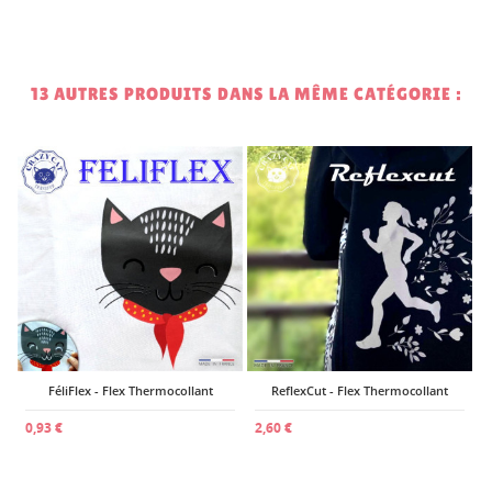
13 AUTRES PRODUITS DANS LA MÊME CATÉGORIE :
2
FéliFlex - Flex Thermocollant
ReflexCut - Flex Thermocollant
0,93 €
2,60 €