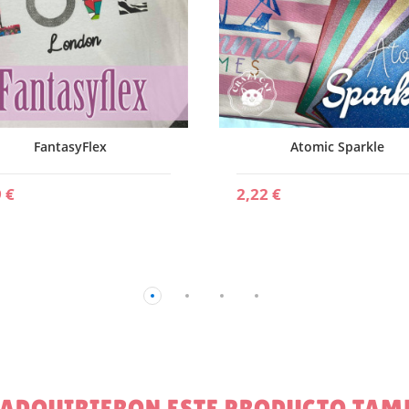
FantasyFlex
Atomic Sparkle
 €
2,22 €
E ADQUIRIERON ESTE PRODUCTO TA