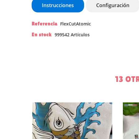
Instrucciones
Configuración
Referencia
FlexCutAtomic
En stock
999542 Artículos
CR
13 OT
IN
NO
ME
De