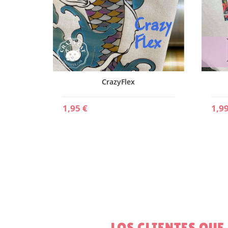
CrazyFlex
1,95 €
1,99
LOS CLIENTES QU