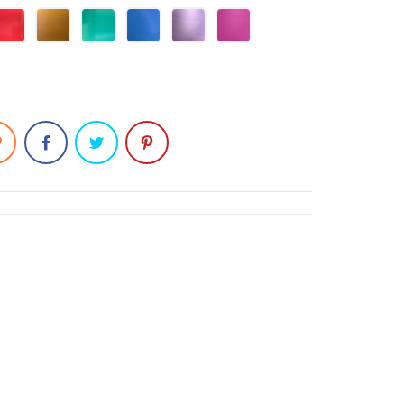
RED
ORANGE
GREEN
BLUE
PURPLE
CHERRY
47
47
47
47
47
47