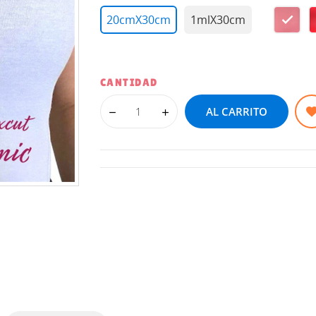
20cmX30cm
1mlX30cm
PINK
CANTIDAD
AL CARRITO