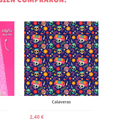
1,90 €
Calaveras
2,40 €