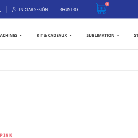
0
INICIAR SESIÓN
REGISTRO
ACHINES
KIT & CADEAUX
SUBLIMATION
S
 PINK