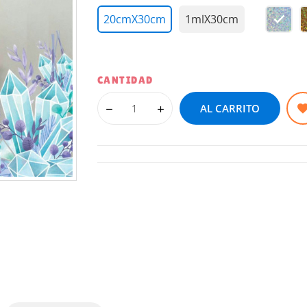
20cmX30cm
1mlX30cm
SILVE
50
CANTIDAD
AL CARRITO