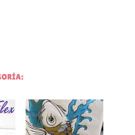
GORÍA:
te
0,93 €