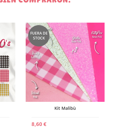
FUERA DE
STOCK
0,98 €
Kit Malibù
8,60 €