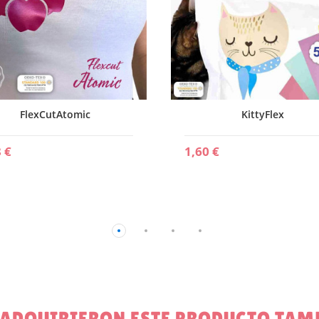
FlexCutAtomic
KittyFlex
 €
1,60 €
E ADQUIRIERON ESTE PRODUCTO TA