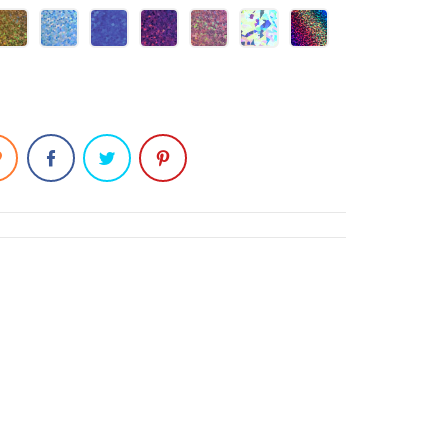
R
GOLD
LIGHT
BLUE
PURPLE
PINK
DIAMOND
RAINBOW
50
BLUE
50
50
50
50
50
50