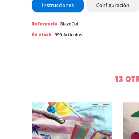
Instrucciones
Configuración
Referencia
BlazeCut
En stock
999 Artículos
CR
IN
13 OT
NO
ME
De