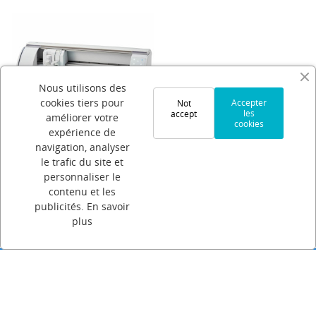
Nous utilisons des
cookies tiers pour
Accepter
Not
les
accept
améliorer votre
cookies
expérience de
navigation, analyser
Silhouette Cameo 5
le trafic du site et
270,00 €
personnaliser le
contenu et les
publicités.
En savoir
plus