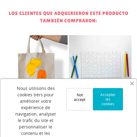
LOS CLIENTES QUE ADQUIRIERON ESTE PRODUCTO
TAMBIÉN COMPRARON:
2
Nous utilisons des
cookies tiers pour
Accepter
Not
les
accept
améliorer votre
copy of Tote bag
Puzzle 70 pièces pour sublimation
cookies
expérience de
3,90 €
2,80 €
navigation, analyser
le trafic du site et
personnaliser le
contenu et les