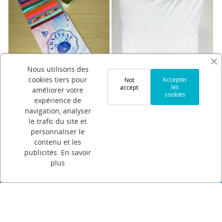
BioDeco
0,66 €
Nous utilisons des
cookies tiers pour
Accepter
Not
les
accept
améliorer votre
Taie d'oreiller - Sublimation
cookies
expérience de
navigation, analyser
5,40 €
le trafic du site et
personnaliser le
contenu et les
publicités.
En savoir
plus