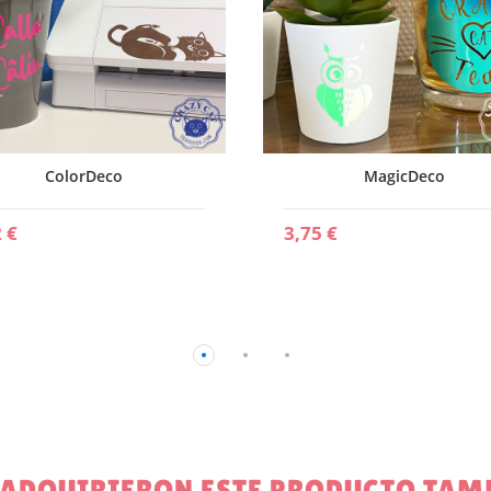
ColorDeco
MagicDeco
 €
3,75 €
E ADQUIRIERON ESTE PRODUCTO TA