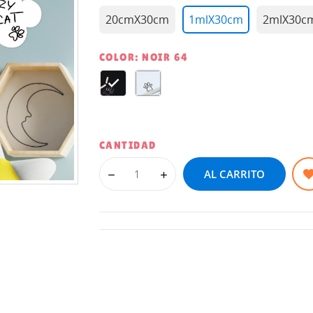
20cmX30cm
1mlX30cm
2mlX30c
COLOR: NOIR 64
NOIR
BLANC
64
64
CANTIDAD
AL CARRITO