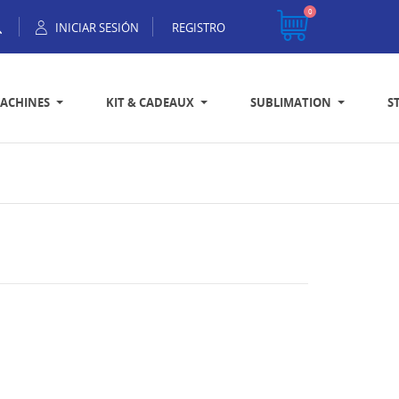
0
INICIAR SESIÓN
REGISTRO
ACHINES
KIT & CADEAUX
SUBLIMATION
S