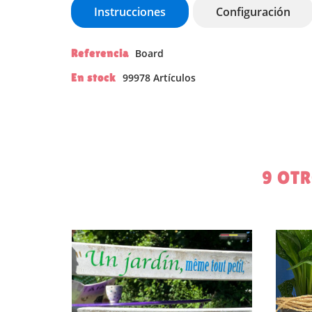
Instrucciones
Configuración
Referencia
Board
En stock
99978 Artículos
CR
9 OT
IN
NO
ME
De