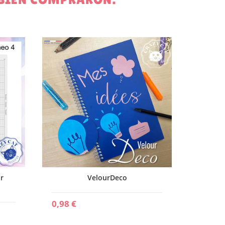
2,40 €
r
VelourDeco
0,98 €