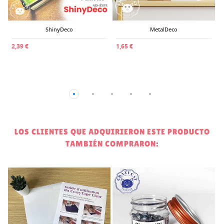
ShinyDeco
MetalDeco
2,39 €
1,65 €
LOS CLIENTES QUE ADQUIRIERON ESTE PRODUCTO
TAMBIÉN COMPRARON:
0