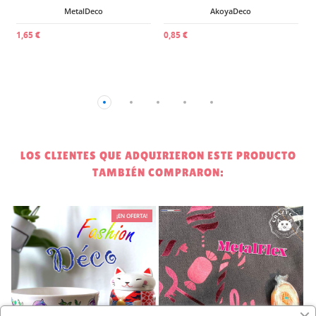
MetalDeco
AkoyaDeco
1,65 €
0,85 €
LOS CLIENTES QUE ADQUIRIERON ESTE PRODUCTO
TAMBIÉN COMPRARON:
¡EN OFERTA!
3