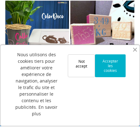
Kit Déc
19,00 €
Nous utilisons des
cookies tiers pour
Accepter
Not
les
accept
améliorer votre
ColorDeco
PearlyDeco
cookies
expérience de
navigation, analyser
3,29 €
le trafic du site et
personnaliser le
contenu et les
publicités.
En savoir
plus