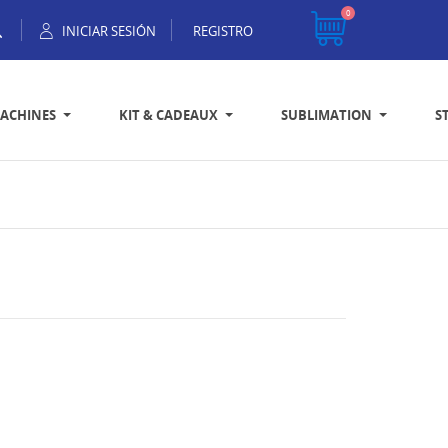
0
INICIAR SESIÓN
REGISTRO
ACHINES
KIT & CADEAUX
SUBLIMATION
S