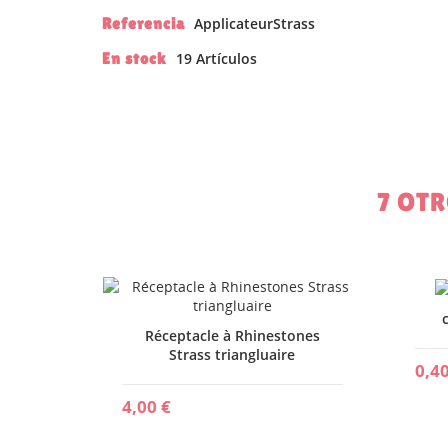
Referencia
ApplicateurStrass
En stock
19 Artículos
7 OT
CR
IN
NO
ME
De
Réceptacle à Rhinestones
Strass triangluaire
0,40
4,00 €