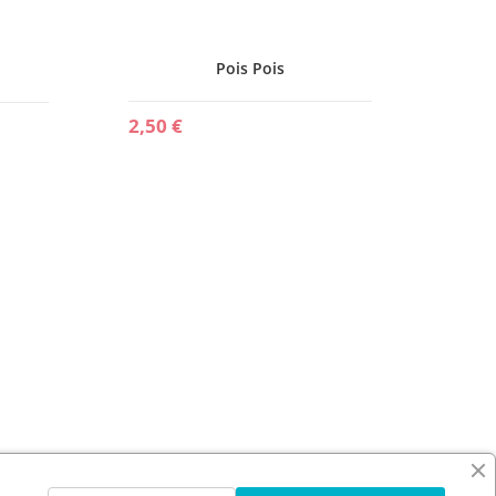
Stras
Pois Pois
2,50 €
8,95 €