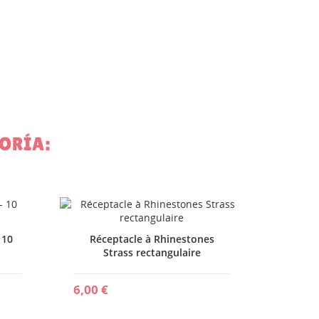
ORÍA:
te
Stras
 10
Réceptacle à Rhinestones
Strass rectangulaire
8,95 €
6,00 €