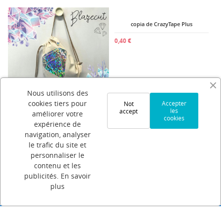
1
Nous utilisons des
cookies tiers pour
Accepter
Not
les
accept
améliorer votre
BlazeCut
copia de CrazyTape Plus
cookies
expérience de
1,99 €
0,40 €
navigation, analyser
le trafic du site et
personnaliser le
contenu et les
publicités.
En savoir
plus