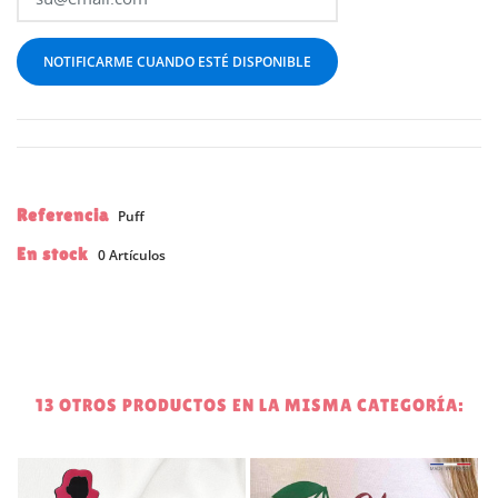
Créer une nouvelle liste
add_circle_outline
Cancelar
Iniciar sesión
NOTIFICARME CUANDO ESTÉ DISPONIBLE
Cancelar
Crear lista de deseos
Referencia
Puff
En stock
0 Artículos
13 OTROS PRODUCTOS EN LA MISMA CATEGORÍA: