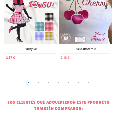
1
Vichy'50
FlexCutAtomic
2,57 €
2,18 €
LOS CLIENTES QUE ADQUIRIERON ESTE PRODUCTO
TAMBIÉN COMPRARON: