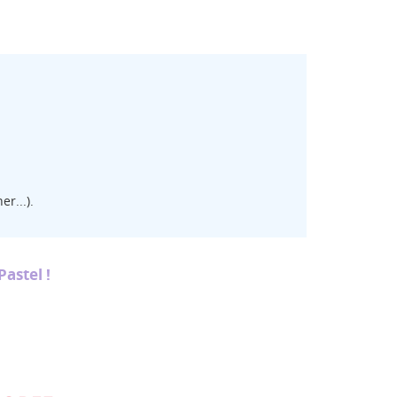
te
r...).
Pastel !