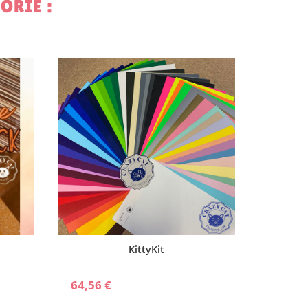
ORIE :
RUPTURE
DE STOC
46,00 
KittyKit
64,56 €