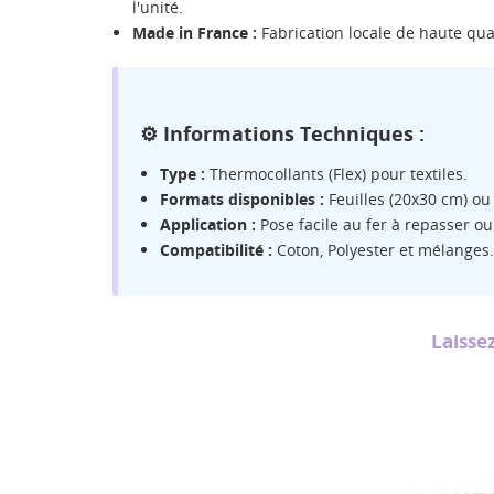
l'unité.
Made in France :
Fabrication locale de haute qual
CR
CO
⚙️ Informations Techniques :
NO
Vo
ME
Type :
Thermocollants (Flex) pour textiles.
d'e
Formats disponibles :
Feuilles (20x30 cm) ou
Application :
Pose facile au fer à repasser ou
Compatibilité :
Coton, Polyester et mélanges. 
Laissez