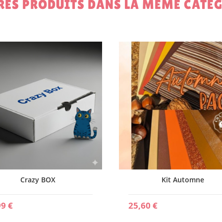
RES PRODUITS DANS LA MÊME CATÉG
Crazy BOX
Kit Automne
99 €
25,60 €