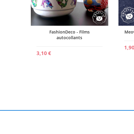
ollants
FashionDeco - Films
Meow
autocollants
1,90
3,10 €