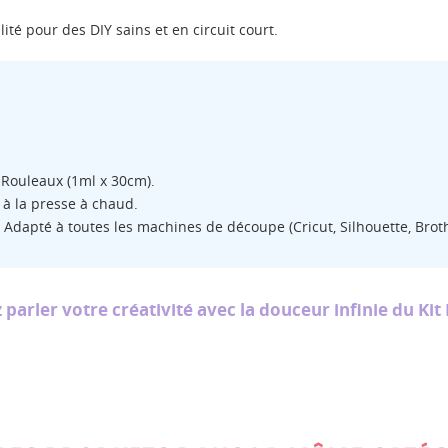
ité pour des DIY sains et en circuit court.
ÉER UNE LISTE D'ENVIES
NNEXION
M DE LA LISTE D'ENVIES
us devez être connecté pour ajouter des produits à votre liste
S LISTES
nvies.
 Rouleaux (1ml x 30cm).
 à la presse à chaud.
Créer une nouvelle lis
add_circle_outline
Adapté à toutes les machines de découpe (Cricut, Silhouette, Brothe
Annuler
Connexion
Annuler
Créer une liste d'envies
 parler votre créativité avec la douceur infinie du Kit 