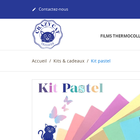
Contactez-nous

FILMS THERMOCOL
Accueil
Kits & cadeaux
Kit pastel