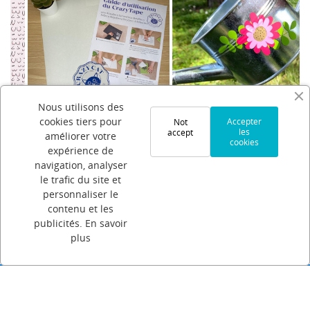
1
Nous utilisons des
cookies tiers pour
Accepter
Not
:
CrazyTape
AkoyaDeco
les
accept
améliorer votre
cookies
expérience de
0,34 €
0,85 €
navigation, analyser
le trafic du site et
personnaliser le
contenu et les
publicités.
En savoir
plus