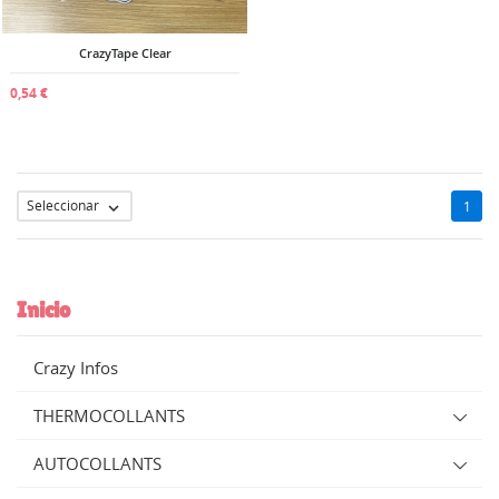
((cancelText))
((modalDeleteText))
Cancelar
Iniciar sesión
Cancelar
Crear lista de deseos
CrazyTape Clear
0,54 €
Seleccionar
1

Inicio
Crazy Infos
THERMOCOLLANTS
AUTOCOLLANTS