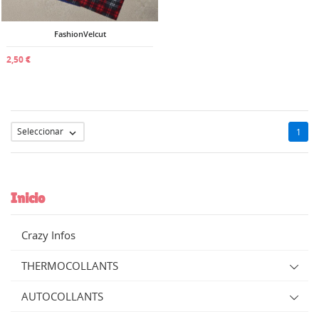
((cancelText))
((modalDeleteText))
Cancelar
Iniciar sesión
Cancelar
Crear lista de deseos
FashionVelcut
2,50 €
Seleccionar
1

Inicio
Crazy Infos
THERMOCOLLANTS
AUTOCOLLANTS