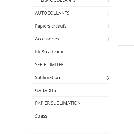
THERMOCOLLANTS
AUTOCOLLANTS
Papiers créatifs
CR
((
IN
Accessories
NO
ME
((
De
Kit & cadeaux
SERIE LIMITEE
Sublimation
GABARITS
PAPIER SUBLIMATION
Strass