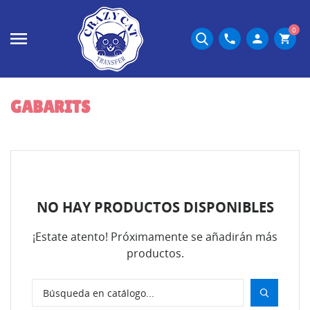
0
phone
person
shopping_cart
GABARITS
NO HAY PRODUCTOS DISPONIBLES
¡Estate atento! Próximamente se añadirán más
productos.