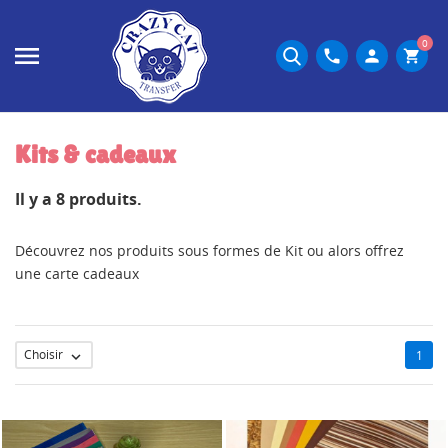
0
phone
person
shopping_cart
Kits & cadeaux
Il y a 8 produits.
Découvrez nos produits sous formes de Kit ou alors offrez
une carte cadeaux
Choisir
1
