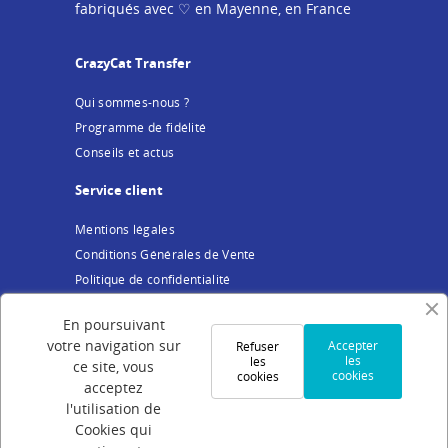
fabriqués avec ♡ en Mayenne, en France
CrazyCat Transfer
Qui sommes-nous ?
Programme de fidélité
Conseils et actus
Service client
Mentions légales
Conditions Générales de Vente
Politique de confidentialité
Cookies
En poursuivant
Votre compte
votre navigation sur
Accepter
Refuser
les
les
ce site, vous
cookies
cookies
Connexion
acceptez
Création de compte
l'utilisation de
Cookies qui
Suivi de commande