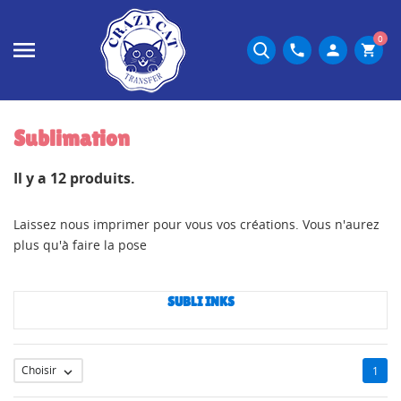
0
phone
person
shopping_cart
Sublimation
Il y a 12 produits.
Laissez nous imprimer pour vous vos créations. Vous n'aurez
plus qu'à faire la pose
SUBLI INKS
Choisir
1
