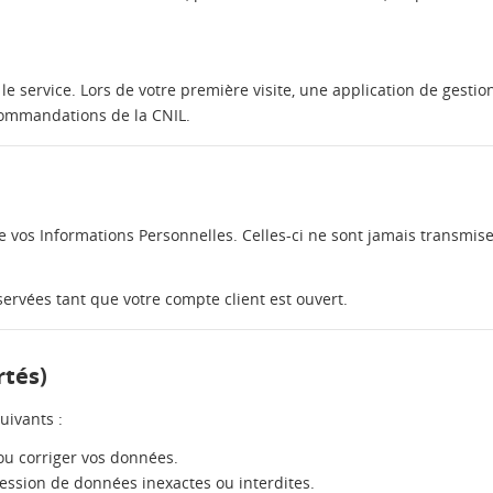
Créer une nouvelle lis
add_circle_outline
((cancelText))
((modalDeleteText))
Annuler
Connexion
Annuler
Créer une liste d'envies
e service. Lors de votre première visite, une application de gestio
commandations de la CNIL.
 vos Informations Personnelles. Celles-ci ne sont jamais transmis
ervées tant que votre compte client est ouvert.
rtés)
uivants :
ou corriger vos données.
sion de données inexactes ou interdites.