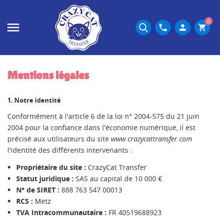
0
phone
person
shopping_cart
Mentions légales
1. Notre identité
Conformément à l'article 6 de la loi n° 2004-575 du 21 juin
2004 pour la confiance dans l'économie numérique, il est
précisé aux utilisateurs du site
www.crazycattransfer.com
l'identité des différents intervenants :
Propriétaire du site :
CrazyCat Transfer
Statut juridique :
SAS au capital de 10 000 €
N° de SIRET :
888 763 547 00013
RCS :
Metz
TVA Intracommunautaire :
FR 40519688923