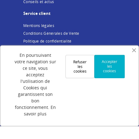
Conseils et actus
Service client
Mentions légales
Conditions Générales de Vente
Politique de confidentialité
Cookies
En poursuivant
Votre compte
votre navigation sur
Accepter
Refuser
les
les
ce site, vous
cookies
cookies
Connexion
acceptez
Création de compte
l'utilisation de
Cookies qui
Suivi de commande
garantissent son
Programme de parrainage
bon
FAQ
fonctionnement.
En
savoir plus