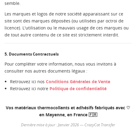
Créer une nouvelle liste
add_circle_outline
semble.
((cancelText))
((modalDeleteText))
Annuler
Connexion
Les marques et logos de notre société apparaissant sur ce
Annuler
Créer une liste d'envies
site sont des marques déposées (ou utilisées par octroi de
licence). L'utilisation ou le mauvais usage de ces marques ou
de tout autre contenu de ce site est strictement interdit.
5. Documents Contractuels
Pour compléter votre information, nous vous invitons à
consulter nos autres documents légaux :
Retrouvez ici nos
Conditions Générales de Vente
Retrouvez ici notre
Politique de confidentialité
Vos matériaux thermocollants et adhésifs fabriqués avec ♡
en Mayenne, en France 🇫🇷
Dernière mise à jour : Janvier 2026 — CrazyCat Transfer