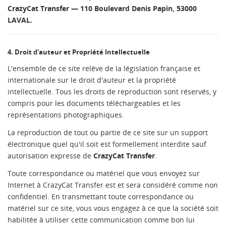
CrazyCat Transfer — 110 Boulevard Denis Papin, 53000
LAVAL.
4. Droit d'auteur et Propriété Intellectuelle
L'ensemble de ce site relève de la législation française et
internationale sur le droit d'auteur et la propriété
intellectuelle. Tous les droits de reproduction sont réservés, y
compris pour les documents téléchargeables et les
représentations photographiques.
La reproduction de tout ou partie de ce site sur un support
électronique quel qu'il soit est formellement interdite sauf
autorisation expresse de
CrazyCat Transfer
.
CRÉER UNE LISTE D'ENVIES
Toute correspondance ou matériel que vous envoyez sur
CONNEXION
((MODALTITLE))
Internet à CrazyCat Transfer est et sera considéré comme non
confidentiel. En transmettant toute correspondance ou
NOM DE LA LISTE D'ENVIES
MES LISTES
Vous devez être connecté pour ajouter des produits à
((confirmMessage))
matériel sur ce site, vous vous engagez à ce que la société soit
votre liste d'envies.
habilitée à utiliser cette communication comme bon lui