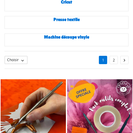
Cricut
Presse textile
Machine découpe vinyle
Choisir

1
2
