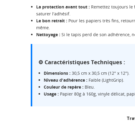
La protection avant tout :
Remettez toujours le f
saturer l'adhésif.
Le bon retrait :
Pour les papiers très fins, retourn
même.
Nettoyage :
Si le tapis perd de son adhérence, ne
⚙️ Caractéristiques Techniques :
Dimensions :
30,5 cm x 30,5 cm (12" x 12").
Niveau d'adhérence :
Faible (LightGrip).
Couleur de repère :
Bleu.
Usage :
Papier 80g à 160g, vinyle délicat, pap
CR
CO
Tra
NO
Vo
ME