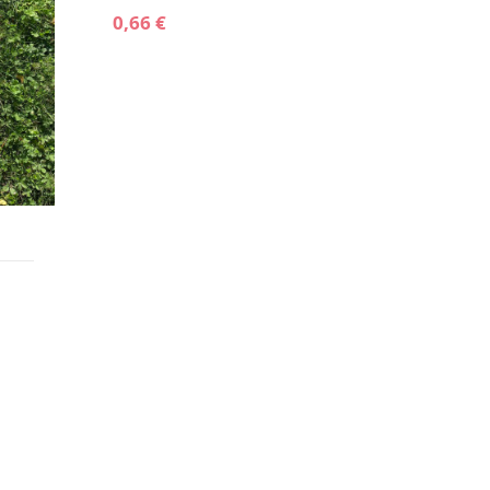
2,18 €
BioDeco - Films autocollants
0,66 €