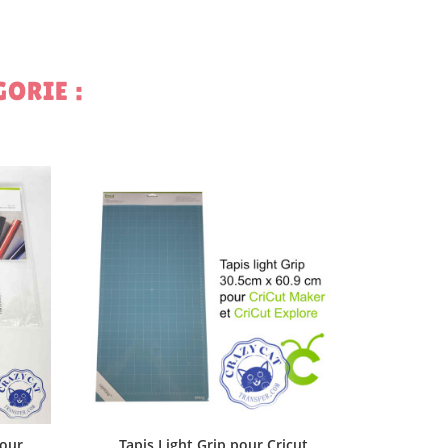
te
ORIE :
RUPTURE
Feui
DE STOC
18,00 
pour
Tapis Light Grip pour Cricut