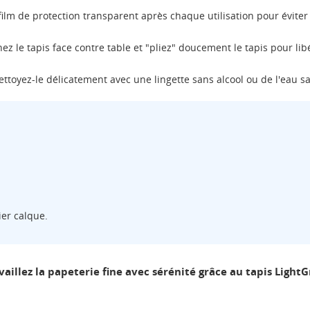
ilm de protection transparent après chaque utilisation pour éviter
ez le tapis face contre table et "pliez" doucement le tapis pour libé
ttoyez-le délicatement avec une lingette sans alcool ou de l'eau sav
ier calque.
ÉER UNE LISTE D'ENVIES
NNEXION
vaillez la papeterie fine avec sérénité grâce au tapis LightGr
M DE LA LISTE D'ENVIES
us devez être connecté pour ajouter des produits à votre liste
S LISTES