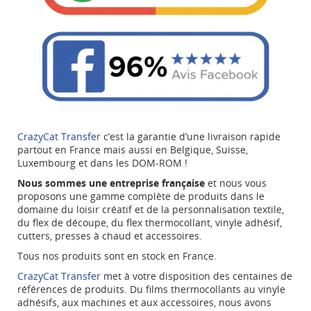
NOM DE LA LISTE D'ENVIES
MES LISTES
Vous devez être connecté pour ajouter des produits à
((confirmMessage))
votre liste d'envies.
Créer une nouvelle liste
add_circle_outline
((cancelText))
((modalDeleteText))
Annuler
Connexion
Annuler
Créer une liste d'envies
CrazyCat Transfer
c’est la garantie d’une livraison rapide
partout en France mais aussi en Belgique, Suisse,
Luxembourg et dans les DOM-ROM !
Nous sommes une entreprise française
et nous vous
proposons une gamme complète de produits dans le
domaine du loisir créatif et de la personnalisation textile,
du flex de découpe, du flex thermocollant, vinyle adhésif,
cutters, presses à chaud et accessoires.
Tous nos produits sont en stock en France.
CrazyCat Transfer
met à votre disposition des centaines de
références de produits. Du films thermocollants au vinyle
adhésifs, aux machines et aux accessoires, nous avons