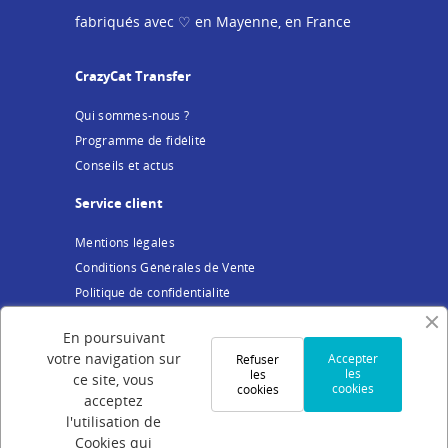
fabriqués avec ♡ en Mayenne, en France
CrazyCat Transfer
Qui sommes-nous ?
Programme de fidélité
Conseils et actus
Service client
Mentions légales
Conditions Générales de Vente
Politique de confidentialité
Cookies
En poursuivant
Votre compte
votre navigation sur
Accepter
Refuser
les
les
ce site, vous
cookies
cookies
Connexion
acceptez
Création de compte
l'utilisation de
Cookies qui
Suivi de commande