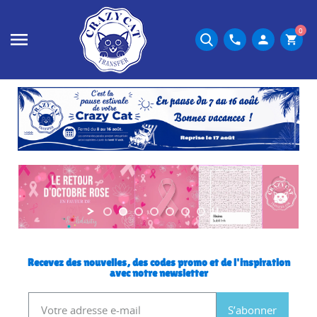
CrazyCat
Transfer
0
phone
person
shopping_cart
Recevez des nouvelles, des codes promo et de l'inspiration
avec notre newsletter
S’abonner