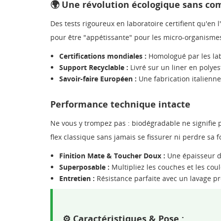
🌍 Une révolution écologique sans c
Des tests rigoureux en laboratoire certifient qu'en 
pour être "appétissante" pour les micro-organismes,
Certifications mondiales :
Homologué par les lab
Support Recyclable :
Livré sur un liner en polyes
Savoir-faire Européen :
Une fabrication italienn
Performance technique intacte
Ne vous y trompez pas : biodégradable ne signifie pas
flex classique sans jamais se fissurer ni perdre sa 
Finition Mate & Toucher Doux :
Une épaisseur de
Superposable :
Multipliez les couches et les cou
Entretien :
Résistance parfaite avec un lavage pr
⚙️ Caractéristiques & Pose :