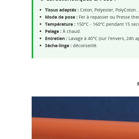
Tissus adaptés :
Coton, Polyester, PolyCoton..
Mode de pose :
Fer à repasser ou Presse th
Température :
150°C - 160°C pendant 15 sec
Pelage :
À chaud.
Entretien :
Lavage à 40°C (sur l'envers, 24h a
Sèche-linge :
déconseillé.
P
CR
CO
NO
Vo
ME