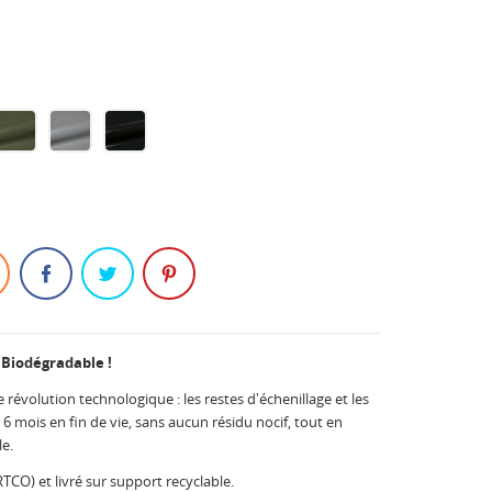
re
Green
Stone
Black
321
321
321
 Biodégradable !
e révolution technologique : les restes d'échenillage et les
6 mois en fin de vie, sans aucun résidu nocif, tout en
e.
CO) et livré sur support recyclable.