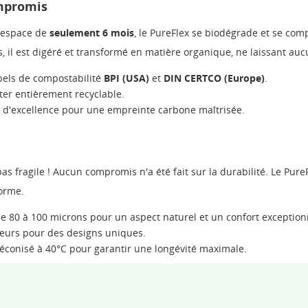
ompromis
l'espace de
seulement 6 mois
, le PureFlex se biodégrade et se co
 il est digéré et transformé en matière organique, ne laissant auc
els de compostabilité
BPI (USA)
et
DIN CERTCO (Europe)
.
ter entièrement recyclable.
e d'excellence pour une empreinte carbone maîtrisée.
 fragile ! Aucun compromis n'a été fait sur la durabilité. Le PureFl
forme.
 80 à 100 microns pour un aspect naturel et un confort exception
leurs pour des designs uniques.
éconisé à 40°C pour garantir une longévité maximale.