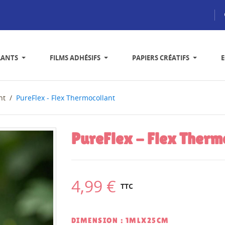
LANTS
FILMS ADHÉSIFS
PAPIERS CRÉATIFS
nt
PureFlex - Flex Thermocollant
PureFlex - Flex Therm
4,99 €
TTC
DIMENSION : 1MLX25CM