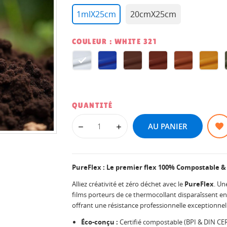
1mlX25cm
20cmX25cm
COULEUR : WHITE 321
White
Marine
Brown
Paprika
Autumn
Amb
321
321
321
321
321
321
QUANTITÉ
AU PANIER
PureFlex : Le premier flex 100% Compostable &
Alliez créativité et zéro déchet avec le
PureFlex
. Un
films porteurs de ce thermocollant disparaîssent en 
offrant une résistance professionnelle exceptionnell
Éco-conçu :
Certifié compostable (BPI & DIN CERT