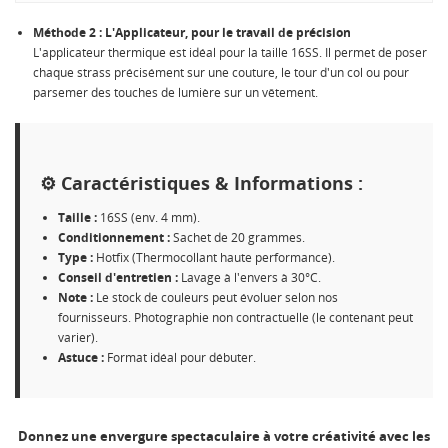
CONNEXION
Méthode 2 : L'Applicateur, pour le travail de précision
NOM DE LA LISTE D'ENVIES
MES LISTES
Vous devez être connecté pour ajouter des produits à
L'applicateur thermique est idéal pour la taille 16SS. Il permet de poser
votre liste d'envies.
chaque strass précisément sur une couture, le tour d'un col ou pour
parsemer des touches de lumière sur un vêtement.
Créer une nouvelle liste
add_circle_outline
Annuler
Connexion
Annuler
Créer une liste d'envies
⚙️ Caractéristiques & Informations :
Taille :
16SS (env. 4 mm).
Conditionnement :
Sachet de 20 grammes.
Type :
Hotfix (Thermocollant haute performance).
Conseil d'entretien :
Lavage à l'envers à 30°C.
Note :
Le stock de couleurs peut évoluer selon nos
fournisseurs. Photographie non contractuelle (le contenant peut
varier).
Astuce :
Format idéal pour débuter.
Donnez une envergure spectaculaire à votre créativité avec les