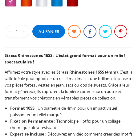
Rose
Hyacinth
Crystal
Aqua
Siam
270
270
270
270
270
AU PANIER
Strass Rhinestones 16SS : L'éclat grand format pour un relief
spectaculaire !
Affirmez votre style avec les
Strass Rhinestones 16SS (4mm)
. C'est la
taille idéale pour apporter un relief maximal et une brillance intense à
vos pièces fortes : vestes en jean, sacs ou dos de sweats. Grâce à leur
format généreux, ils capturent la lumière comme aucun autre et
transforment vos créations en véritables pièces de collection.
Format 16SS :
Un diamètre de 4mm pour un impact visuel
puissant et un relief marqué.
Fixation Permanente :
Technologie Hotfix pour un collage
thermique ultra-résistant.
Expertise incluse :
Découvrez en vidéo comment créer des motifs