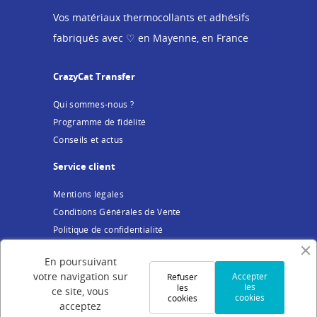
Vos matériaux thermocollants et adhésifs
fabriqués avec ♡ en Mayenne, en France
CrazyCat Transfer
Qui sommes-nous ?
Programme de fidélité
Conseils et actus
Service client
Mentions légales
Conditions Générales de Vente
Politique de confidentialité
Cookies
En poursuivant
votre navigation sur
Accepter
Refuser
Votre compte
les
les
ce site, vous
cookies
cookies
acceptez
Connexion