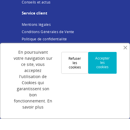
Conseils et actus
Service client
Mentions légales
Conditions Générales de Vente
Politique de confidentialité
Cookies
En poursuivant
Votre compte
votre navigation sur
Accepter
Refuser
les
les
ce site, vous
cookies
cookies
Connexion
acceptez
Création de compte
l'utilisation de
Cookies qui
Suivi de commande
garantissent son
Programme de parrainage
bon
FAQ
fonctionnement.
En
savoir plus