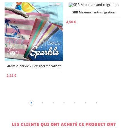
SBB Maxima : anti-migration
1
4,50 €
AtomicSparkle - Flex Thermocollant
2,22 €
LES CLIENTS QUI ONT ACHETÉ CE PRODUIT ONT