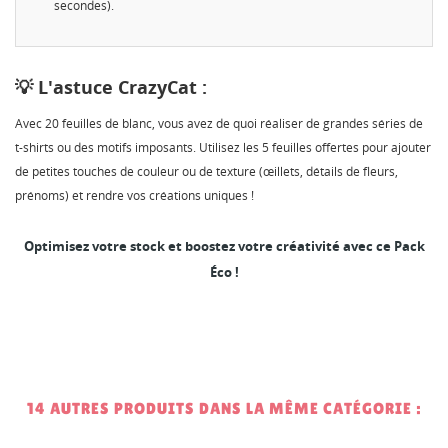
Créer une nouvelle liste
add_circle_outline
secondes).
Annuler
Connexion
Annuler
Créer une liste d'envies
💡 L'astuce CrazyCat :
Avec 20 feuilles de blanc, vous avez de quoi réaliser de grandes séries de
t-shirts ou des motifs imposants. Utilisez les 5 feuilles offertes pour ajouter
de petites touches de couleur ou de texture (œillets, détails de fleurs,
prénoms) et rendre vos créations uniques !
Optimisez votre stock et boostez votre créativité avec ce Pack
Éco !
14 AUTRES PRODUITS DANS LA MÊME CATÉGORIE :