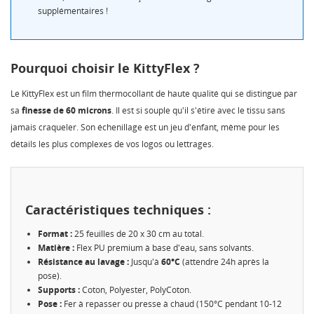
supplémentaires !
Pourquoi choisir le KittyFlex ?
Le KittyFlex est un film thermocollant de haute qualité qui se distingue par
sa
finesse de 60 microns
. Il est si souple qu'il s'étire avec le tissu sans
jamais craqueler. Son échenillage est un jeu d'enfant, même pour les
détails les plus complexes de vos logos ou lettrages.
Caractéristiques techniques :
Format :
25 feuilles de 20 x 30 cm au total.
CRÉER UNE LISTE D'ENVIES
CONNEXION
Matière :
Flex PU premium à base d'eau, sans solvants.
Résistance au lavage :
Jusqu'à
60°C
(attendre 24h après la
pose).
NOM DE LA LISTE D'ENVIES
MES LISTES
Vous devez être connecté pour ajouter des produits à
Supports :
Coton, Polyester, PolyCoton.
votre liste d'envies.
Pose :
Fer à repasser ou presse à chaud (150°C pendant 10-12