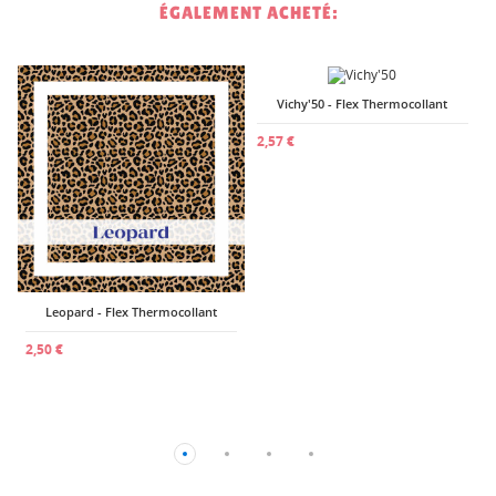
ÉGALEMENT ACHETÉ:
Vichy'50 - Flex Thermocollant
2
2,57 €
Leopard - Flex Thermocollant
2,50 €