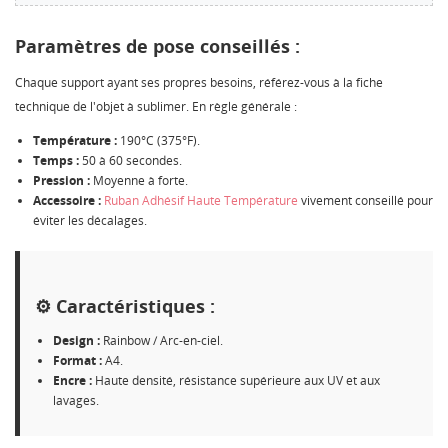
Paramètres de pose conseillés :
Chaque support ayant ses propres besoins, référez-vous à la fiche
technique de l'objet à sublimer. En règle générale :
CRÉER UNE LISTE D'ENVIES
CONNEXION
Température :
190°C (375°F).
Temps :
50 à 60 secondes.
NOM DE LA LISTE D'ENVIES
Pression :
Moyenne à forte.
MES LISTES
Vous devez être connecté pour ajouter des produits à
Accessoire :
Ruban Adhésif Haute Température
vivement conseillé pour
votre liste d'envies.
éviter les décalages.
Créer une nouvelle liste
add_circle_outline
Annuler
Connexion
Annuler
Créer une liste d'envies
⚙️ Caractéristiques :
Design :
Rainbow / Arc-en-ciel.
Format :
A4.
Encre :
Haute densité, résistance supérieure aux UV et aux
lavages.