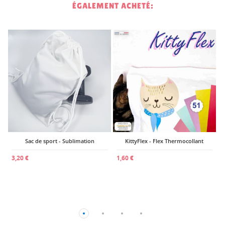
ÉGALEMENT ACHETÉ:
2
Sac de sport - Sublimation
KittyFlex - Flex Thermocollant
3,20 €
1,60 €