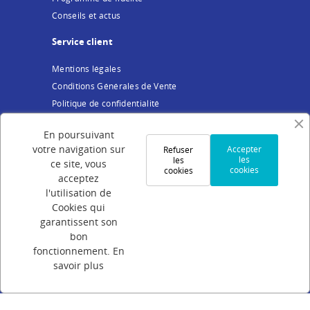
Conseils et actus
Service client
Mentions légales
Conditions Générales de Vente
Politique de confidentialité
Cookies
En poursuivant
Votre compte
votre navigation sur
Accepter
Refuser
les
les
ce site, vous
cookies
cookies
Connexion
acceptez
Création de compte
l'utilisation de
Cookies qui
Suivi de commande
garantissent son
Programme de parrainage
bon
FAQ
fonctionnement.
En
savoir plus