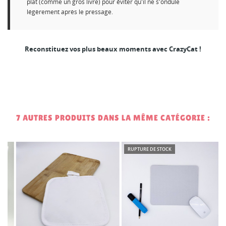
plat (comme un gros livre) pour éviter qu'il ne s'ondule
légèrement après le pressage.
Reconstituez vos plus beaux moments avec CrazyCat !
7 AUTRES PRODUITS DANS LA MÊME CATÉGORIE :
RUPTURE DE STOCK
2