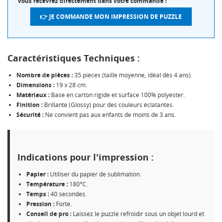
vous recevrez directement dans votre commande !
👉 JE COMMANDE MON IMPRESSION DE PUZZLE
Caractéristiques Techniques :
Nombre de pièces :
35 pièces (taille moyenne, idéal dès 4 ans).
Dimensions :
19 x 28 cm.
Matériaux :
Base en carton rigide et surface 100% polyester.
Finition :
Brillante (Glossy) pour des couleurs éclatantes.
Sécurité :
Ne convient pas aux enfants de moins de 3 ans.
CRÉER UNE LISTE D'ENVIES
CONNEXION
Indications pour l'impression :
NOM DE LA LISTE D'ENVIES
MES LISTES
Vous devez être connecté pour ajouter des produits à
votre liste d'envies.
Papier :
Utiliser du papier de sublimation.
Température :
180°C.
Créer une nouvelle liste
add_circle_outline
Temps :
40 secondes.
Pression :
Forte.
Annuler
Connexion
Conseil de pro :
Laissez le puzzle refroidir sous un objet lourd et
Annuler
Créer une liste d'envies