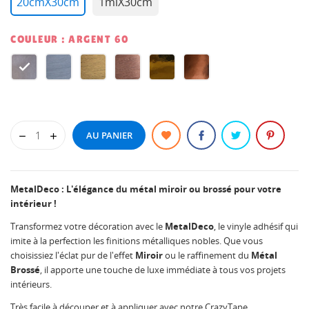
20cmX30cm
1mlX30cm
COULEUR : ARGENT 60
ARGENT
BRUSH
BRUSH
BRUSH
OR
ROSE
60
ARGENT
OR
ROSE
60
GOLD
60
60
GOLD
60
AU PANIER
60
MetalDeco : L'élégance du métal miroir ou brossé pour votre
intérieur !
Transformez votre décoration avec le
MetalDeco
, le vinyle adhésif qui
imite à la perfection les finitions métalliques nobles. Que vous
choisissiez l'éclat pur de l'effet
Miroir
ou le raffinement du
Métal
Brossé
, il apporte une touche de luxe immédiate à tous vos projets
intérieurs.
Très facile à découper et à appliquer avec notre CrazyTape