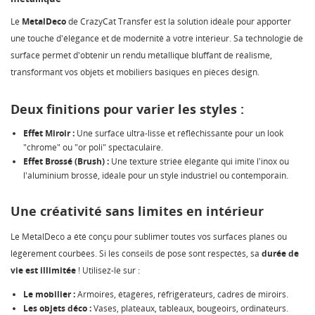
Le
MetalDeco
de CrazyCat Transfer est la solution idéale pour apporter
une touche d'élégance et de modernité à votre intérieur. Sa technologie de
surface permet d'obtenir un rendu métallique bluffant de réalisme,
transformant vos objets et mobiliers basiques en pièces design.
Deux finitions pour varier les styles :
Effet Miroir :
Une surface ultra-lisse et réfléchissante pour un look
"chrome" ou "or poli" spectaculaire.
Effet Brossé (Brush) :
Une texture striée élégante qui imite l'inox ou
l'aluminium brossé, idéale pour un style industriel ou contemporain.
Une créativité sans limites en intérieur
Le MetalDeco a été conçu pour sublimer toutes vos surfaces planes ou
légèrement courbées. Si les conseils de pose sont respectés, sa
durée de
vie est illimitée
! Utilisez-le sur :
Le mobilier :
Armoires, étagères, réfrigérateurs, cadres de miroirs.
Les objets déco :
Vases, plateaux, tableaux, bougeoirs, ordinateurs.