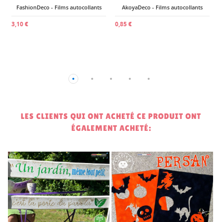
FashionDeco - Films autocollants
AkoyaDeco - Films autocollants
3,10 €
0,85 €
LES CLIENTS QUI ONT ACHETÉ CE PRODUIT ONT
ÉGALEMENT ACHETÉ:
2