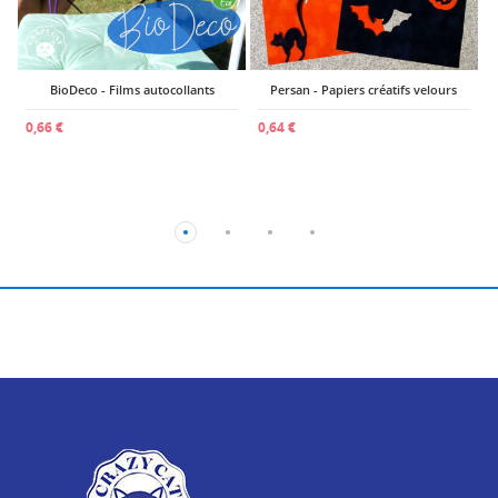
BioDeco - Films autocollants
Persan - Papiers créatifs velours
0,66 €
0,64 €