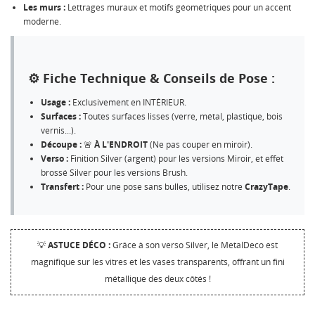
Les murs :
Lettrages muraux et motifs géométriques pour un accent
moderne.
⚙️ Fiche Technique & Conseils de Pose :
Usage :
Exclusivement en INTÉRIEUR.
Surfaces :
Toutes surfaces lisses (verre, métal, plastique, bois
vernis...).
Découpe :
🚨
À L'ENDROIT
(Ne pas couper en miroir).
Verso :
Finition Silver (argent) pour les versions Miroir, et effet
brossé Silver pour les versions Brush.
Transfert :
Pour une pose sans bulles, utilisez notre
CrazyTape
.
💡
ASTUCE DÉCO :
Grâce à son verso Silver, le MetalDeco est
magnifique sur les vitres et les vases transparents, offrant un fini
métallique des deux côtés !