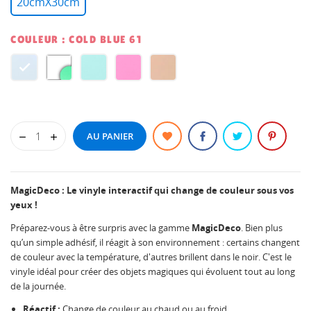
20cmX30cm
COULEUR : COLD BLUE 61
COLD
CRAZY
GLOW
GLOW
HEAT
BLUE
GLOW
GREEN
PINK
SWEET
61
61
61
61
PINK
AU PANIER
61
MagicDeco : Le vinyle interactif qui change de couleur sous vos
yeux !
Préparez-vous à être surpris avec la gamme
MagicDeco
. Bien plus
qu’un simple adhésif, il réagit à son environnement : certains changent
de couleur avec la température, d'autres brillent dans le noir. C'est le
vinyle idéal pour créer des objets magiques qui évoluent tout au long
de la journée.
Réactif :
Change de couleur au chaud ou au froid.