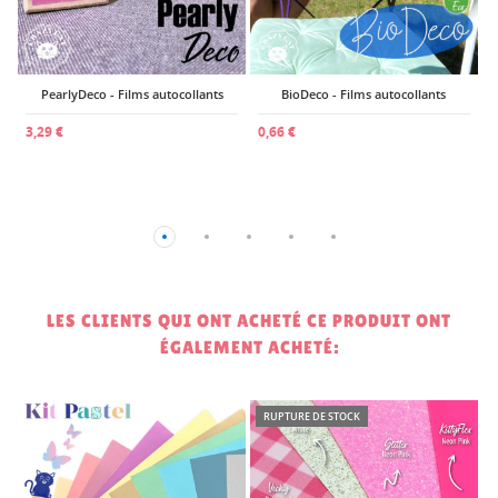
PearlyDeco - Films autocollants
BioDeco - Films autocollants
3,29 €
0,66 €
LES CLIENTS QUI ONT ACHETÉ CE PRODUIT ONT
ÉGALEMENT ACHETÉ:
RUPTURE DE STOCK
2