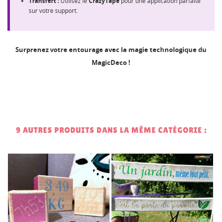
Transfert :
Utilisez le
CrazyTape
pour une application parfaite
sur votre support.
Surprenez votre entourage avec la magie technologique du
MagicDeco !
9 AUTRES PRODUITS DANS LA MÊME CATÉGORIE :
0