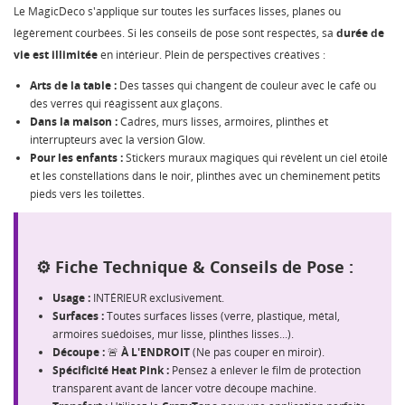
Le MagicDeco s'applique sur toutes les surfaces lisses, planes ou
légèrement courbées. Si les conseils de pose sont respectés, sa
durée de
CRÉER UNE LISTE D'ENVIES
CONNEXION
vie est illimitée
en intérieur. Plein de perspectives créatives :
Arts de la table :
Des tasses qui changent de couleur avec le café ou
NOM DE LA LISTE D'ENVIES
MES LISTES
Vous devez être connecté pour ajouter des produits à
des verres qui réagissent aux glaçons.
votre liste d'envies.
Dans la maison :
Cadres, murs lisses, armoires, plinthes et
Créer une nouvelle liste
add_circle_outline
interrupteurs avec la version Glow.
Pour les enfants :
Stickers muraux magiques qui révèlent un ciel étoilé
Annuler
Connexion
et les constellations dans le noir, plinthes avec un cheminement petits
Annuler
Créer une liste d'envies
pieds vers les toilettes.
⚙️ Fiche Technique & Conseils de Pose :
Usage :
INTÉRIEUR exclusivement.
Surfaces :
Toutes surfaces lisses (verre, plastique, métal,
armoires suédoises, mur lisse, plinthes lisses...).
Découpe :
🚨
À L'ENDROIT
(Ne pas couper en miroir).
Spécificité Heat Pink :
Pensez à enlever le film de protection
transparent avant de lancer votre découpe machine.