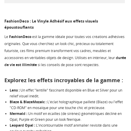
FashionDeco : Le Vinyle Adhésif aux effets visuels
époustouflants
Le
FashionDeco
est la gamme idéale pour toutes vos créations adhésives
originales. Que vous cherchiez un look chic, précieux ou totalement
futuriste, ces films premium transforment vos cadres, meubles et
accessoires en véritables objets de design. Utilisés en intérieur, leur
durée
de vie est illimitée
si les conseils de pose sont respectés.
Explorez les effets incroyables de la gamme :
Lens :
Un effet "lentille" fascinant disponible en Blue et Silver pour un
relief visuel inédit.
Blaze & BlazeMozaic :
L'éclat holographique pailleté (Blaze) ou l'effet
"CD-ROM" en mosaïque pour une touche chic et précieuse.
Mermaid :
Un motif en écailles (de sirènes) géométriques décliné en
Opal, Purple et Green pour un look féerique.
Leopard Opal :
L'incontournable motif animalier revisité dans une