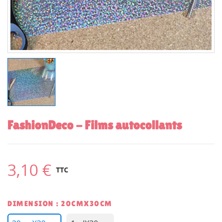
FashionDeco - Films autocollants
3,10 €
TTC
DIMENSION : 20CMX30CM