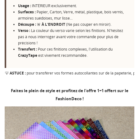
Usage :
INTÉRIEUR exclusivement.
Surfaces :
Papier, Carton, Verre, métal, plastique, bois vernis,
armoires suédoises, mur lisse...
Découpe :
🚨
À L'ENDROIT
(Ne pas couper en miroir).
Verso :
La couleur du verso varie selon les finitions. N'hésitez
pas à nous interroger avant votre commande pour plus de
précisions !
Transfert :
Pour ces finitions complexes, l'utilisation du
CrazyTape
est vivement recommandée.
💡
ASTUCE :
pour transférer vos formes autocollantes sur de la papeterie, pré
Faites le plein de style et profitez de l'offre 1+1 offert sur le
FashionDeco !