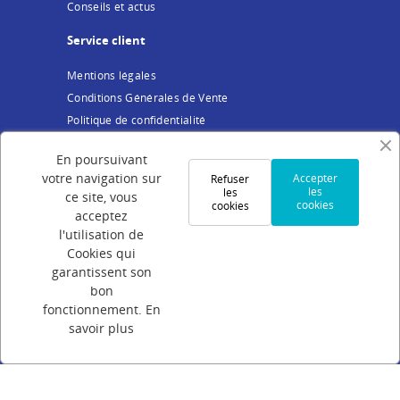
Conseils et actus
Service client
Mentions légales
Conditions Générales de Vente
Politique de confidentialité
Cookies
En poursuivant
Votre compte
votre navigation sur
Accepter
Refuser
les
les
ce site, vous
cookies
cookies
Connexion
acceptez
Création de compte
l'utilisation de
Cookies qui
Suivi de commande
garantissent son
Programme de parrainage
bon
FAQ
fonctionnement.
En
savoir plus