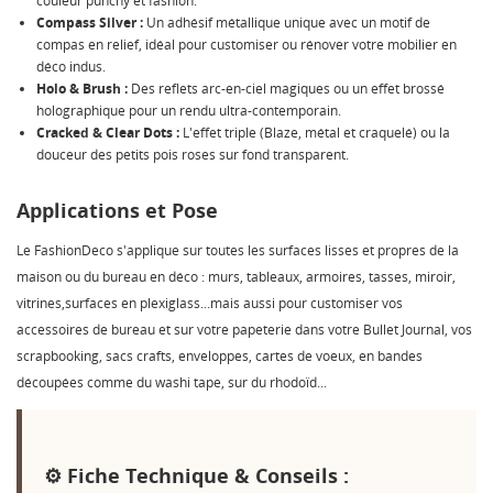
couleur punchy et fashion.
Compass Silver :
Un adhésif métallique unique avec un motif de
compas en relief, idéal pour customiser ou rénover votre mobilier en
déco indus.
Holo & Brush :
Des reflets arc-en-ciel magiques ou un effet brossé
holographique pour un rendu ultra-contemporain.
Cracked & Clear Dots :
L'effet triple (Blaze, métal et craquelé) ou la
douceur des petits pois roses sur fond transparent.
Applications et Pose
Le FashionDeco s'applique sur toutes les surfaces lisses et propres de la
maison ou du bureau en déco : murs, tableaux, armoires, tasses, miroir,
vitrines,surfaces en plexiglass...mais aussi pour customiser vos
accessoires de bureau et sur votre papeterie dans votre Bullet Journal, vos
scrapbooking, sacs crafts, enveloppes, cartes de voeux, en bandes
découpées comme du washi tape, sur du rhodoïd...
⚙️ Fiche Technique & Conseils :