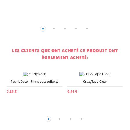
LES CLIENTS QUI ONT ACHETÉ CE PRODUIT ONT
ÉGALEMENT ACHETÉ:
PearlyDeco - Films autocollants
CrazyTape Clear
1
3,29 €
0,54 €