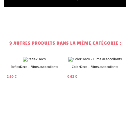
9 AUTRES PRODUITS DANS LA MÊME CATÉGORIE :
ReflexDeco - Films autocollants
ColorDeco - Films autocollants
2,60 €
0,62 €
2