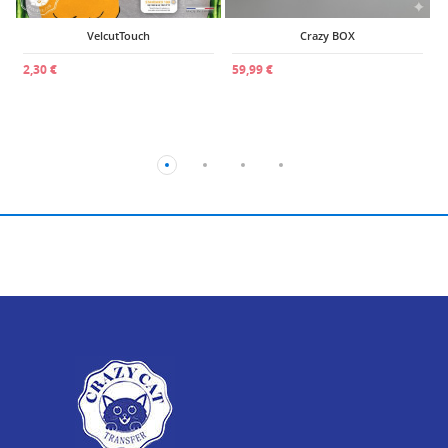
VelcutTouch
Crazy BOX
2,30 €
59,99 €