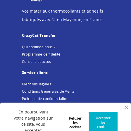
Vos matériaux thermocollants et adhésifs
fabriqués avec ♡ en Mayenne, en France
CrazyCat Transfer
Qui sommes-nous ?
Programme de fidélité
Conseils et actus
Service client
Mentions légales
Conditions Générales de Vente
Politique de confidentialité
Cookies
En poursuivant
Votre compte
votre navigation sur
Accepter
Refuser
les
les
ce site, vous
cookies
cookies
Connexion
acceptez