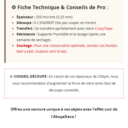
⚙️ Fiche Technique & Conseils de Pro :
Épaisseur :
250 microns (0,25 mm).
Découpe :
À L'ENDROIT (Ne pas couper en miroir).
Transfert :
Se transfère parfaitement avec notre
CrazyTape
.
Résistance :
Supporte l'humidité et le lavage (après une
semaine de séchage).
Stockage :
Pour une conservation optimale, stockez vos feuilles
bien à plat, couleurs vers le bas.
🚨
CONSEIL DÉCOUPE :
En raison de son épaisseur de 250µm, nous
vous recommandons d'augmenter la force de votre lame (test de
découpe conseillé).
Offrez une texture unique à vos objets avec l'effet cuir de
l'AkoyaDeco !
CRÉER UNE LISTE D'ENVIES