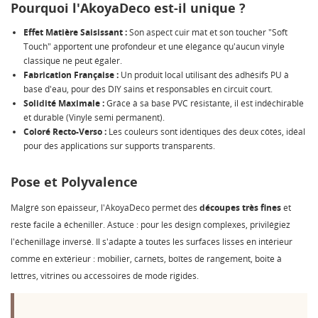
Pourquoi l'AkoyaDeco est-il unique ?
Effet Matière Saisissant :
Son aspect cuir mat et son toucher "Soft
Touch" apportent une profondeur et une élégance qu'aucun vinyle
classique ne peut égaler.
Fabrication Française :
Un produit local utilisant des adhésifs PU à
base d'eau, pour des DIY sains et responsables en circuit court.
Solidité Maximale :
Grâce à sa base PVC résistante, il est indéchirable
et durable (Vinyle semi permanent).
Coloré Recto-Verso :
Les couleurs sont identiques des deux côtés, idéal
pour des applications sur supports transparents.
Pose et Polyvalence
Malgré son épaisseur, l'AkoyaDeco permet des
découpes très fines
et
reste facile à écheniller. Astuce : pour les design complexes, privilégiez
l'échenillage inversé. Il s'adapte à toutes les surfaces lisses en intérieur
comme en extérieur : mobilier, carnets, boîtes de rangement, boite à
lettres, vitrines ou accessoires de mode rigides.