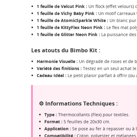
1 feuille de Velcut Pink :
Un flock (effet velours)
1 feuille de Vichy Baby Pink :
Un motif carreaux v
1 feuille de AtomicSparkle White :
Un blanc pur a
1 feuille de KittyFlex Neon Pink :
Le flex mat pol
1 feuille de Glitter Neon Pink :
La puissance des 
Les atouts du Bimbo Kit :
Harmonie Visuelle :
Un dégradé de roses et de b
Variété des finitions :
Testez en un seul achat le v
Cadeau Idéal :
Le petit plaisir parfait à offrir (ou 
⚙️ Informations Techniques :
Type :
Thermocollants (Flex) pour textiles.
Format :
5 feuilles de 20x30 cm.
Application :
Se pose au fer à repasser ou à 
CR
CO
Compatibilité :
Coton, polyester et mélanges