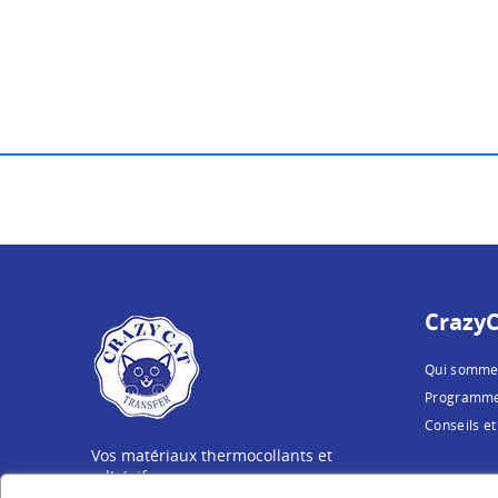
CrazyC
Qui somme
Programme 
Conseils et
Vos matériaux thermocollants et
adhésifs