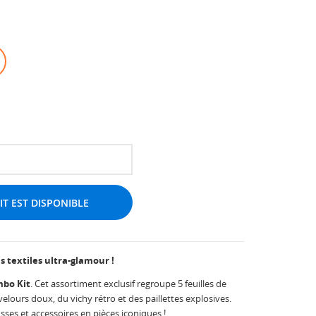
T EST DISPONIBLE
s textiles ultra-glamour !
bo Kit
. Cet assortiment exclusif regroupe 5 feuilles de
elours doux, du vichy rétro et des paillettes explosives.
usses et accessoires en pièces iconiques !