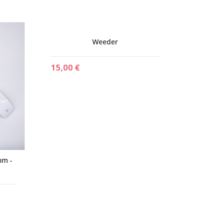
19,00 
mm -
Weeder
15,00 €