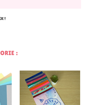
t !
te
ORIE :
59,99 