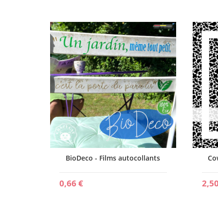
BioDeco - Films autocollants
Co
0,66 €
2,50