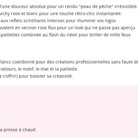
 d'une douceur absolue pour un rendu "peau de pêche" irrésistible.
ichy rose et blanc pour une touche rétro-chic instantanée.
ux reflets scintillants intenses pour illuminer vos logos.
yvalent en version rose fluo pour un look qui ne passe pas aperçu.
paillettes combinée au flash du néon pour briller de mille feux.
lancs coordonné pour des créations professionnelles sans faute d
elours, le motif, le mat et la paillette.
à s'offrir) pour booster sa créativité.
la presse à chaud.
ÉER UNE LISTE D'ENVIES
NNEXION
.