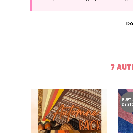
NO
Vo
ME
d'e
Do
7 AUT
RUPT
DE ST