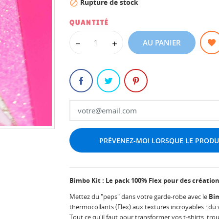
Rupture de stock

QUANTITÉ
AU PANIER
PRÉVENEZ-MOI LORSQUE LE PRODUI
Bimbo Kit : Le pack 100% Flex pour des création
Mettez du "peps" dans votre garde-robe avec le
Bim
thermocollants (Flex) aux textures incroyables : du v
Tout ce qu'il faut pour transformer vos t-shirts, tro