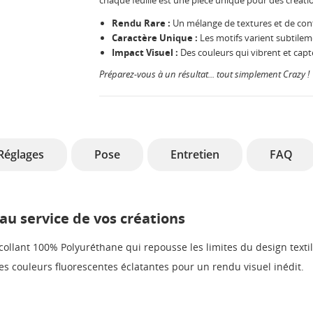
chaque feuille est une pièce unique pour des créati
Rendu Rare :
Un mélange de textures et de cont
Caractère Unique :
Les motifs varient subtilemen
Impact Visuel :
Des couleurs qui vibrent et cap
Préparez-vous à un résultat... tout simplement Crazy !
Réglages
Pose
Entretien
FAQ
 au service de vos créations
ollant 100% Polyuréthane qui repousse les limites du design textile
es couleurs fluorescentes éclatantes pour un rendu visuel inédit.