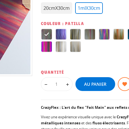
20cmX30cm
1mlX30cm
COULEUR : PATILLA
PATILLA
PURPLE
MACHA
JUPITER
HARLEQUI
INDI
HAZE
SUNR
TAHITI
QUANTUM
SILVERMOON
QUANTITÉ
AU PANIER
CrazyFlex : L'art du flex "Fait Main" aux reflets
Vivez une expérience visuelle unique avec le
CrazyF
métalliques intenses
et des
fluos électrisants
. 