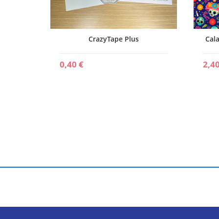
ion
CrazyTape Plus
Cala
0,40 €
2,40