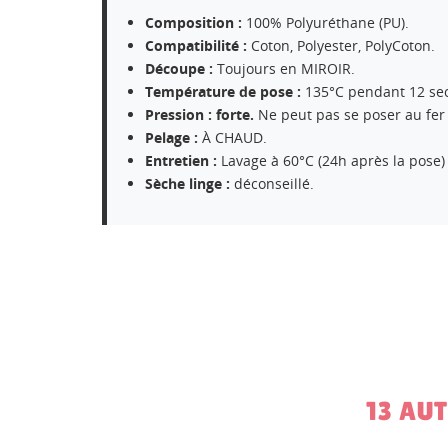
Composition :
100% Polyuréthane (PU).
Compatibilité :
Coton, Polyester, PolyCoton.
CR
Découpe :
Toujours en MIROIR.
CO
Température de pose :
135°C pendant 12 se
Pression : forte.
Ne peut pas se poser au fer
NO
Vo
ME
Pelage :
À CHAUD.
d'e
Entretien :
Lavage à 60°C (24h après la pose)
Sèche linge :
déconseillé.
13 AU