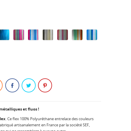
N
AN
BLUE
CANDY
SUNSET
PHOTON
DAYDREAM
WONDERLAND
BLUEMINT
ISE
LAGOON
STORE
BVD
 métalliques et fluos !
lex
. Ce flex 100% Polyuréthane entrelace des couleurs
Fabriqué artisanalement en France par la société SEF,