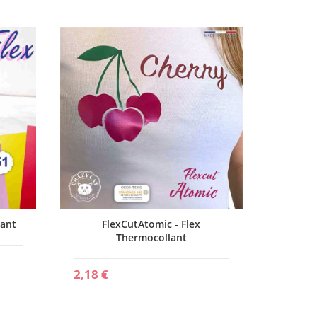
A
2,22 €
lant
FlexCutAtomic - Flex
Thermocollant
2,18 €