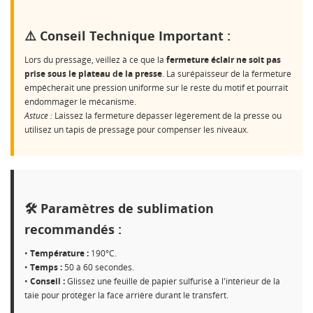
CRÉER UNE LISTE D'ENVIES
CONNEXION
⚠️ Conseil Technique Important :
NOM DE LA LISTE D'ENVIES
MES LISTES
Vous devez être connecté pour ajouter des produits à
votre liste d'envies.
Lors du pressage, veillez à ce que la
fermeture éclair ne soit pas
prise sous le plateau de la presse
. La surépaisseur de la fermeture
Créer une nouvelle liste
add_circle_outline
empêcherait une pression uniforme sur le reste du motif et pourrait
endommager le mécanisme.
Annuler
Connexion
Astuce :
Laissez la fermeture dépasser légèrement de la presse ou
Annuler
Créer une liste d'envies
utilisez un tapis de pressage pour compenser les niveaux.
🛠️ Paramètres de sublimation
recommandés :
•
Température :
190°C.
•
Temps :
50 à 60 secondes.
•
Conseil :
Glissez une feuille de papier sulfurisé à l'intérieur de la
taie pour protéger la face arrière durant le transfert.