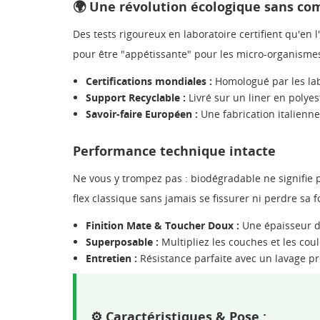
🌍 Une révolution écologique sans c
Des tests rigoureux en laboratoire certifient qu'en 
pour être "appétissante" pour les micro-organismes,
Certifications mondiales :
Homologué par les lab
Support Recyclable :
Livré sur un liner en polyes
Savoir-faire Européen :
Une fabrication italienn
Performance technique intacte
Ne vous y trompez pas : biodégradable ne signifie pas
flex classique sans jamais se fissurer ni perdre sa 
Finition Mate & Toucher Doux :
Une épaisseur de
Superposable :
Multipliez les couches et les cou
Entretien :
Résistance parfaite avec un lavage pr
⚙️ Caractéristiques & Pose :