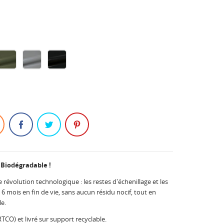
re
Green
Stone
Black
321
321
321
 Biodégradable !
e révolution technologique : les restes d'échenillage et les
6 mois en fin de vie, sans aucun résidu nocif, tout en
e.
CO) et livré sur support recyclable.