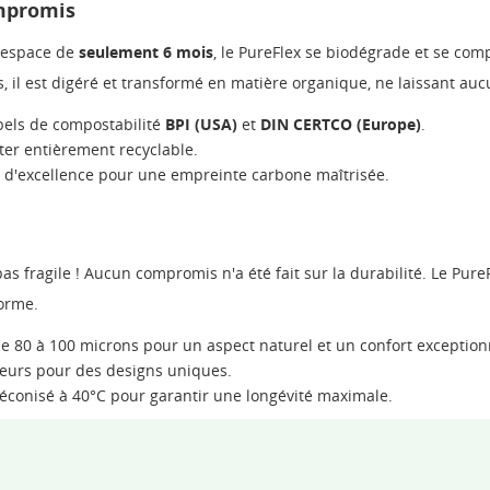
ompromis
l'espace de
seulement 6 mois
, le PureFlex se biodégrade et se co
 il est digéré et transformé en matière organique, ne laissant auc
els de compostabilité
BPI (USA)
et
DIN CERTCO (Europe)
.
ter entièrement recyclable.
e d'excellence pour une empreinte carbone maîtrisée.
 fragile ! Aucun compromis n'a été fait sur la durabilité. Le PureFl
forme.
 80 à 100 microns pour un aspect naturel et un confort exception
leurs pour des designs uniques.
éconisé à 40°C pour garantir une longévité maximale.