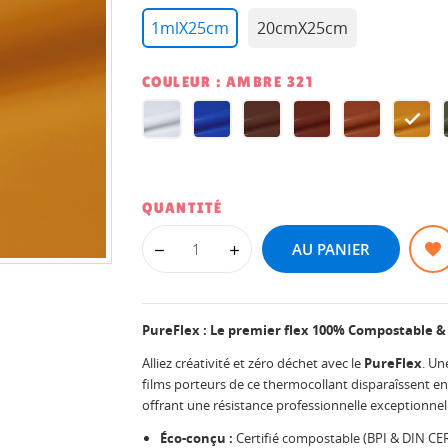
1mlX25cm
20cmX25cm
COULEUR : AMBRE 321
White
Marine
Brown
Paprika
Autumn
Amb
321
321
321
321
321
321
QUANTITÉ
AU PANIER
PureFlex : Le premier flex 100% Compostable &
Alliez créativité et zéro déchet avec le
PureFlex
. Un
films porteurs de ce thermocollant disparaîssent en 
offrant une résistance professionnelle exceptionnell
Éco-conçu :
Certifié compostable (BPI & DIN CERT