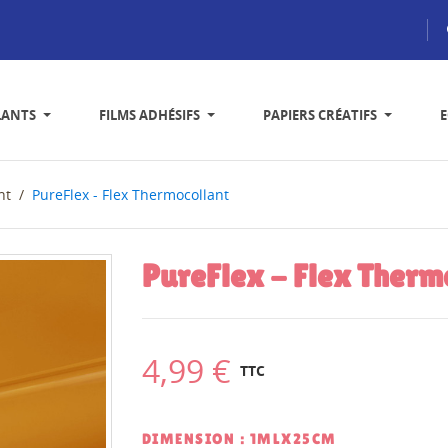
LANTS
FILMS ADHÉSIFS
PAPIERS CRÉATIFS
nt
PureFlex - Flex Thermocollant
PureFlex - Flex Therm
4,99 €
TTC
DIMENSION : 1MLX25CM