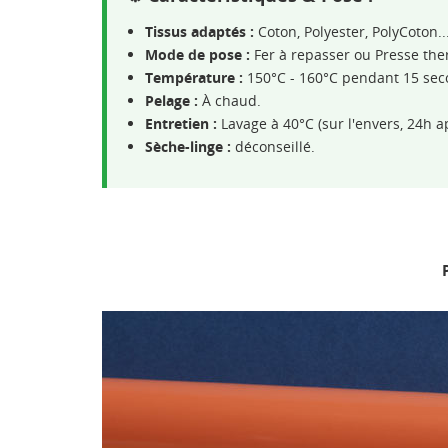
Tissus adaptés :
Coton, Polyester, PolyCoton..
Mode de pose :
Fer à repasser ou Presse th
Température :
150°C - 160°C pendant 15 sec
Pelage :
À chaud.
Entretien :
Lavage à 40°C (sur l'envers, 24h a
Sèche-linge :
déconseillé.
P
CR
CO
NO
Vo
ME