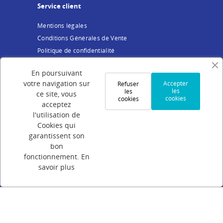
Service client
Mentions légales
Conditions Générales de Vente
Politique de confidentialité
Cookies
En poursuivant
Votre compte
votre navigation sur
Accepter
Refuser
les
les
ce site, vous
cookies
cookies
Connexion
acceptez
Création de compte
l'utilisation de
Cookies qui
Suivi de commande
garantissent son
Programme de parrainage
bon
FAQ
fonctionnement.
En
savoir plus