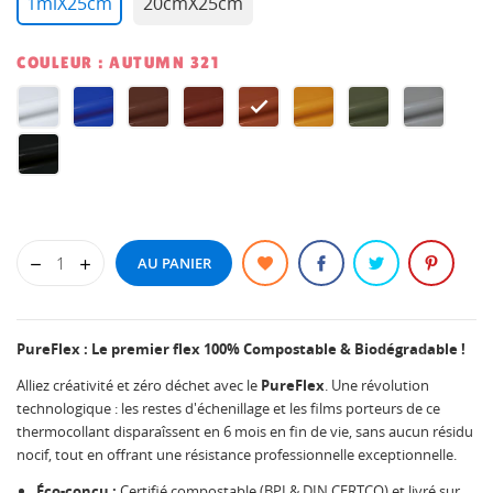
1mlX25cm
20cmX25cm
COULEUR : AUTUMN 321
White
Marine
Brown
Paprika
Autumn
Ambre
Green
Stone
321
321
321
321
321
321
321
321
Black
321
AU PANIER
PureFlex : Le premier flex 100% Compostable & Biodégradable !
Alliez créativité et zéro déchet avec le
PureFlex
. Une révolution
technologique : les restes d'échenillage et les films porteurs de ce
thermocollant disparaîssent en 6 mois en fin de vie, sans aucun résidu
nocif, tout en offrant une résistance professionnelle exceptionnelle.
Éco-conçu :
Certifié compostable (BPI & DIN CERTCO) et livré sur