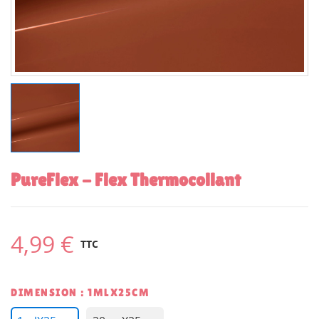
PureFlex - Flex Thermocollant
4,99 €
TTC
DIMENSION : 1MLX25CM