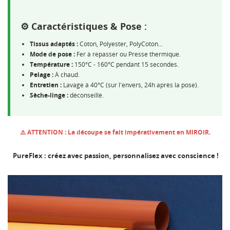
⚙️ Caractéristiques & Pose :
Tissus adaptés :
Coton, Polyester, PolyCoton...
Mode de pose :
Fer à repasser ou Presse thermique.
Température :
150°C - 160°C pendant 15 secondes.
Pelage :
À chaud.
Entretien :
Lavage à 40°C (sur l'envers, 24h après la pose).
Sèche-linge :
déconseillé.
⚠️ ATTENTION : La découpe se fait impérativement en MIROIR.
PureFlex : créez avec passion, personnalisez avec conscience !
CRÉER UNE LISTE D'ENVIES
CONNEXION
NOM DE LA LISTE D'ENVIES
MES LISTES
Vous devez être connecté pour ajouter des produits à
votre liste d'envies.
Créer une nouvelle liste
add_circle_outline