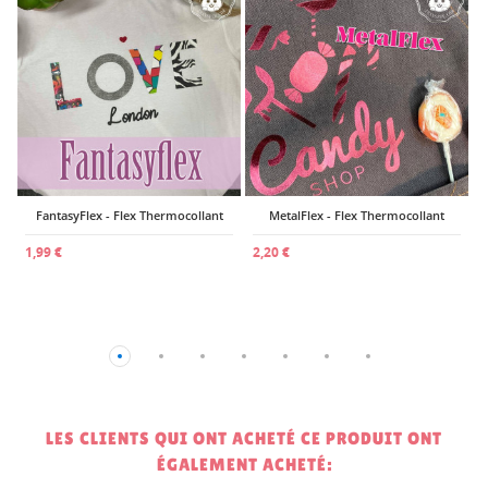
2
FantasyFlex - Flex Thermocollant
MetalFlex - Flex Thermocollant
1,99 €
2,20 €
LES CLIENTS QUI ONT ACHETÉ CE PRODUIT ONT
ÉGALEMENT ACHETÉ: