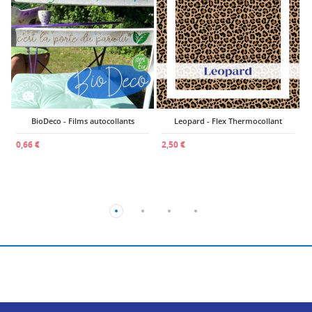
2
BioDeco - Films autocollants
Leopard - Flex Thermocollant
0,66 €
2,50 €