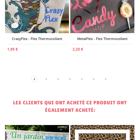
t
CrazyFlex - Flex Thermocollant
MetalFlex - Flex Thermocollant
1,95 €
2,20 €
LES CLIENTS QUI ONT ACHETÉ CE PRODUIT ONT
ÉGALEMENT ACHETÉ: