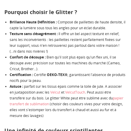
Pourquoi choisir le Glitter ?
Brillance Haute Définition :
Composé de paillettes de haute densité, il
capte la lumière sous tous les angles pour un éclat durable.
Texture sans désagrément :
Il offre un bel aspect texturé en relief,
sans les inconvénients : les paillettes restent parfaitement fixées sur
leur support, vous n'en retrouverez pas partout dans votre maison !
(...ni dans nos rivières !)
Confort de découpe :
Bien qu'il soit plus épais qu'un flex uni, il se
découpe avec précision sur toutes les machines du marché (Cameo,
Cricut, Brother...).
Certification :
Certifié
OEKO-TEX®
, garantissant l'absence de produits
nocifs pour la peau.
Astuce :
parfait sur les tissus épais comme la toile de jute. A associer
en juxtaposition avec les
Velcut
et
VelcutTouch
. Peut aussi être
transféré sur du bois. Le glitter White peut être sublimé avec du
papier
transfert de sublimation
(choisir des couleurs vives pour votre design,
elles vont s'estomper lors du transfert à chaud et aussi au fur et à
mesure des lavages)
Une infinité de couleurs scintillantes