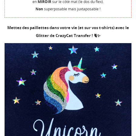
en
MIROIR
sur le côté mat (le dos du flex).
Non
superposable mais juxtaposable !
Mettez des paillettes dans votre vie (et sur vos t-shirts) avec le
Glitter de CrazyCat Transfer ! 🐈✨