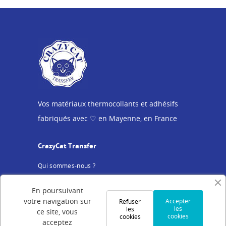
Vos matériaux thermocollants et adhésifs
fabriqués avec ♡ en Mayenne, en France
CrazyCat Transfer
Qui sommes-nous ?
Programme de fidélité
En poursuivant
Conseils et actus
votre navigation sur
Accepter
Refuser
les
les
Service client
ce site, vous
cookies
cookies
acceptez