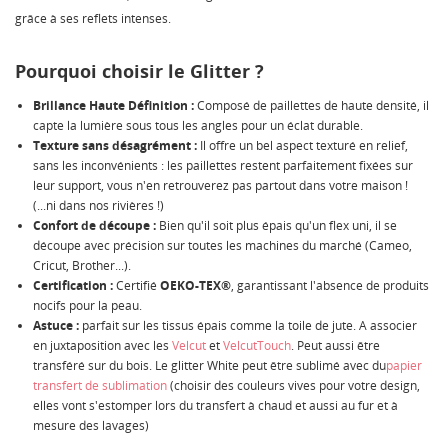
grâce à ses reflets intenses.
Pourquoi choisir le Glitter ?
Brillance Haute Définition :
Composé de paillettes de haute densité, il
capte la lumière sous tous les angles pour un éclat durable.
Texture sans désagrément :
Il offre un bel aspect texturé en relief,
sans les inconvénients : les paillettes restent parfaitement fixées sur
leur support, vous n'en retrouverez pas partout dans votre maison !
(...ni dans nos rivières !)
Confort de découpe :
Bien qu'il soit plus épais qu'un flex uni, il se
découpe avec précision sur toutes les machines du marché (Cameo,
Cricut, Brother...).
Certification :
Certifié
OEKO-TEX®
, garantissant l'absence de produits
nocifs pour la peau.
Astuce :
parfait sur les tissus épais comme la toile de jute. A associer
en juxtaposition avec les
Velcut
et
VelcutTouch
. Peut aussi être
transféré sur du bois. Le glitter White peut être sublimé avec du
papier
transfert de sublimation
(choisir des couleurs vives pour votre design,
elles vont s'estomper lors du transfert à chaud et aussi au fur et à
mesure des lavages)