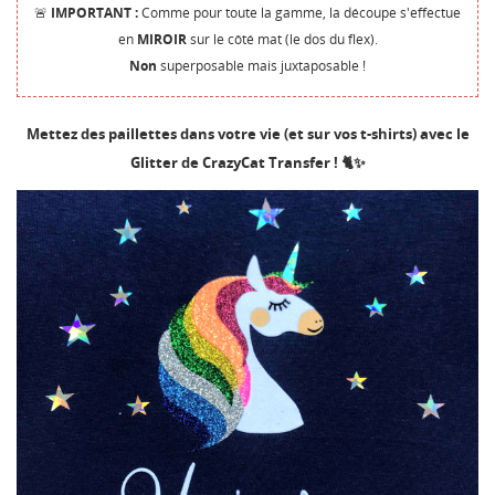
🚨
IMPORTANT :
Comme pour toute la gamme, la découpe s'effectue
en
MIROIR
sur le côté mat (le dos du flex).
Non
superposable mais juxtaposable !
Mettez des paillettes dans votre vie (et sur vos t-shirts) avec le
Glitter de CrazyCat Transfer ! 🐈✨