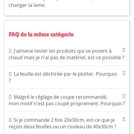
changer la lame.
FAQ de la même catégorie
J'aimerai tester les produits qui se posent à
chaud mais je n'ai pas de matériel, est-ce possible ?
La feuille est déchirée par le plotter. Pourquoi
?
Malgré le réglage de coupe recommandé,
mon motif n'est pas coupé proprement. Pourquoi ?
CRÉER UNE LISTE D'ENVIES
CONNEXION
((MODALTITLE))
Si je commande 2 fois 20x30cm, est-ce que je
reçois deux feuilles ou un rouleau de 40x30cm ?
NOM DE LA LISTE D'ENVIES
MES LISTES
Vous devez être connecté pour ajouter des produits à
((confirmMessage))