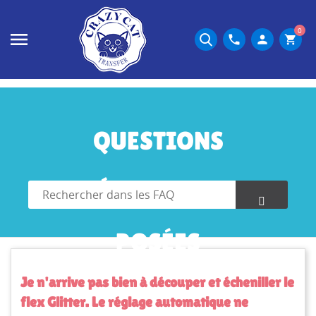
0
phone
person
shopping_cart
QUESTIONS
FRÉQUEMMENT
POSÉES
Je n'arrive pas bien à découper et écheniller le
flex Glitter. Le réglage automatique ne