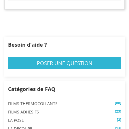
votre liste d'envies.
Créer une nouvelle liste
add_circle_outline
((cancelText))
((modalDeleteText))
Annuler
Connexion
Annuler
Créer une liste d'envies
Besoin d'aide ?
POSER UNE QUESTION
Catégories de FAQ
[88]
FILMS THERMOCOLLANTS
[23]
FILMS ADHÉSIFS
[2]
LA POSE
[13]
LA DÉCOUPE