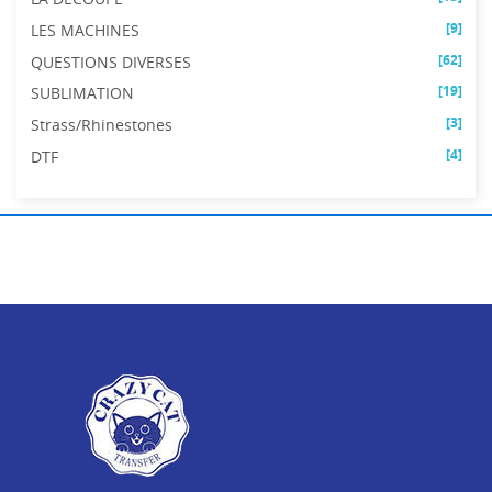
[9]
LES MACHINES
[62]
QUESTIONS DIVERSES
[19]
SUBLIMATION
[3]
Strass/Rhinestones
[4]
DTF