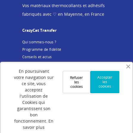
Vos matériaux thermocollants et adhésifs
fabriqués avec ♡ en Mayenne, en France
CrazyCat Transfer
Qui sommes-nous ?
Programme de fidélité
Conseils et actus
Service client
En poursuivant
votre navigation sur
Accepter
Refuser
Mentions légales
les
les
ce site, vous
cookies
cookies
Conditions Générales de Vente
acceptez
Politique de confidentialité
l'utilisation de
Cookies qui
Cookies
garantissent son
Votre compte
bon
fonctionnement.
En
Connexion
savoir plus
Création de compte