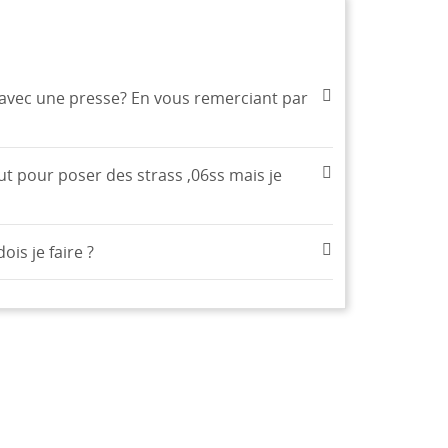
x avec une presse? En vous remerciant par
ut pour poser des strass ,06ss mais je
ois je faire ?
te