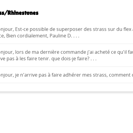
ss/Rhinestones
njour, Est-ce possible de superposer des strass sur du fle
e, Bien cordialement, Pauline D. . . .
ÉER UNE LISTE D'ENVIES
njour, lors de ma dernière commande j'ai acheté ce qu'il fa
NNEXION
MODALTITLE))
ve pas à les faire tenir. que dois-je faire? . . .
M DE LA LISTE D'ENVIES
us devez être connecté pour ajouter des produits à votre liste
S LISTES
confirmMessage))
nvies.
njour, je n'arrive pas à faire adhérer mes strass, comment d
Créer une nouvelle lis
add_circle_outline
((cancelText))
((modalDeleteText))
Annuler
Connexion
Annuler
Créer une liste d'envies