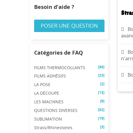
Besoin d'aide ?
Stra
POSER UNE QUESTION
Bo
avanc
CR
Bo
Catégories de FAQ
CO
((
n'arri
NO
[88]
Vo
FILMS THERMOCOLLANTS
ME
((
d'e
Bo
[23]
FILMS ADHÉSIFS
[2]
LA POSE
[13]
LA DÉCOUPE
[9]
LES MACHINES
[62]
QUESTIONS DIVERSES
[19]
SUBLIMATION
[3]
Strass/Rhinestones