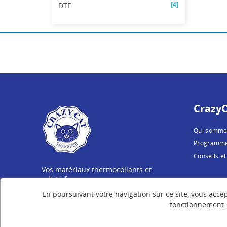
[4]
DTF
CrazyC
Qui somme
Programme 
Conseils et
Vos matériaux thermocollants et
adhésifs
fabriqués avec ♡ en Mayenne, en France
En poursuivant votre navigation sur ce site, vous accep
fonctionnement