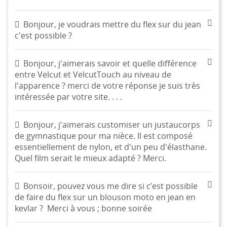
Bonjour, je voudrais mettre du flex sur du jean
c'est possible ?
Bonjour, j'aimerais savoir et quelle différence
entre Velcut et VelcutTouch au niveau de
l'apparence ? merci de votre réponse je suis très
intéressée par votre site. . . .
Bonjour, j'aimerais customiser un justaucorps
de gymnastique pour ma nièce. Il est composé
essentiellement de nylon, et d'un peu d'élasthane.
Quel film serait le mieux adapté ? Merci.
CRÉER UNE LISTE D'ENVIES
CONNEXION
((MODALTITLE))
Bonsoir, pouvez vous me dire si c’est possible
NOM DE LA LISTE D'ENVIES
MES LISTES
Vous devez être connecté pour ajouter des produits à
de faire du flex sur un blouson moto en jean en
((confirmMessage))
votre liste d'envies.
kevlar ? Merci à vous ; bonne soirée
Créer une nouvelle liste
add_circle_outline