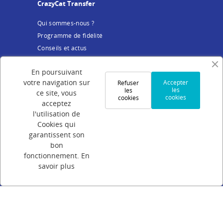
CrazyCat Transfer
Qui sommes-nous ?
Programme de fidélité
Conseils et actus
Service client
En poursuivant
votre navigation sur
Accepter
Refuser
Mentions légales
les
les
ce site, vous
cookies
cookies
Conditions Générales de Vente
acceptez
Politique de confidentialité
l'utilisation de
Cookies
Cookies qui
garantissent son
Votre compte
bon
fonctionnement.
En
Connexion
savoir plus
Création de compte
Suivi de commande
Programme de parrainage
FAQ