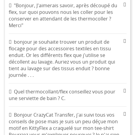
((cancelText))
((modalDeleteText))
"Bonjour, J'aimerais savoir, après découpé du
Annuler
Connexion
flex, sur quoi pouvons nous les coller pour les
Annuler
Créer une liste d'envies
conserver en attendant de les thermocoller ?
Merci"
bonjour je souhaite trouver un produit de
flocage pour des accessoires textiles en tissu
enduit. Or les différents flex que j'utilise se
décollent au lavage. Auriez vous un produit qui
tient au lavage sur des tissus enduit ? bonne
journée . . .
Quel thermocollant/flex conseillez vous pour
une serviette de bain ? C.
Bonjour CrazyCat Transfer, j'ai suivi tous vos
conseils de pose mais je suis un peu déçue mon
motif en KittyFlex a craquelé sur mon tee-shirt
Pourriez-vous m'expliquer pourquoi ? Je n'ai rien