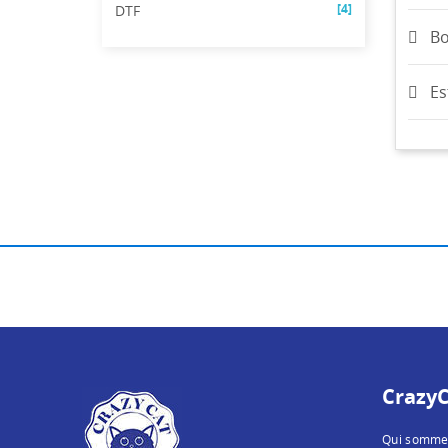
[4]
DTF
Bo
Es
CrazyC
Qui somme