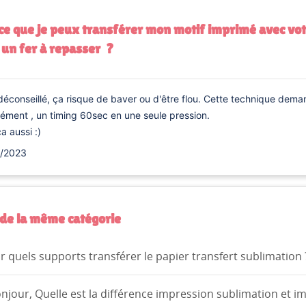
ce que je peux transférer mon motif imprimé avec vot
 un fer à repasser ?
déconseillé, ça risque de baver ou d'être flou. Cette technique dema
isément , un timing 60sec en une seule pressio
ça aussi :)
/2023
ÉER UNE LISTE D'ENVIES
NNEXION
MODALTITLE))
M DE LA LISTE D'ENVIES
us devez être connecté pour ajouter des produits à votre liste
de la même catégorie
S LISTES
confirmMessage))
nvies.
Créer une nouvelle lis
add_circle_outline
r quels supports transférer le papier transfert sublimation 
((cancelText))
((modalDeleteText))
Annuler
Connexion
Annuler
Créer une liste d'envies
njour, Quelle est la différence impression sublimation et 