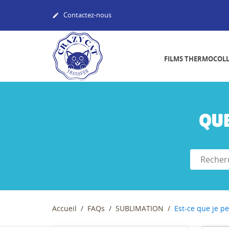
Contactez-nous

FILMS THERMOCOL
QU
Accueil
FAQs
SUBLIMATION
Est-ce que je p