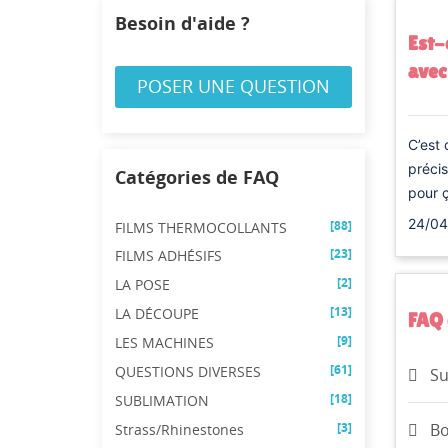
Besoin d'aide ?
Est-
avec
POSER UNE QUESTION
C’est 
préc
Catégories de FAQ
pour 
24/04
[88]
FILMS THERMOCOLLANTS
CR
[23]
FILMS ADHÉSIFS
CO
((
[2]
LA POSE
[13]
NO
LA DÉCOUPE
Vo
FAQ 
ME
((
d'e
[9]
LES MACHINES
[61]
QUESTIONS DIVERSES
Su
[18]
SUBLIMATION
[3]
Bo
Strass/Rhinestones