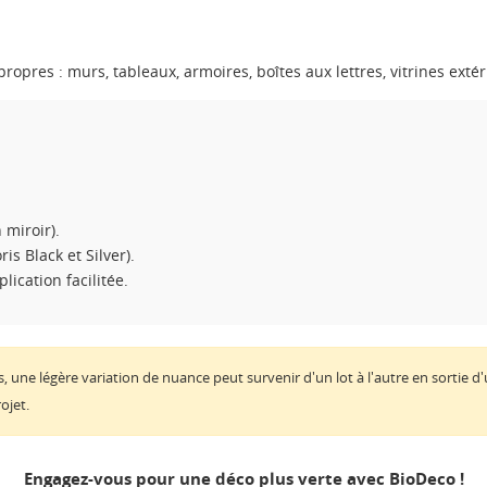
ropres : murs, tableaux, armoires, boîtes aux lettres, vitrines exté
miroir).
is Black et Silver).
ication facilitée.
 une légère variation de nuance peut survenir d'un lot à l'autre en sortie d
ÉER UNE LISTE D'ENVIES
ojet.
NNEXION
M DE LA LISTE D'ENVIES
us devez être connecté pour ajouter des produits à votre liste
Engagez-vous pour une déco plus verte avec BioDeco !
S LISTES