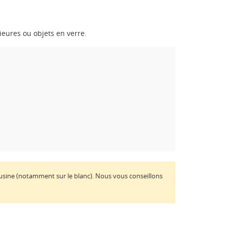
rieures ou objets en verre.
'usine (notamment sur le blanc). Nous vous conseillons