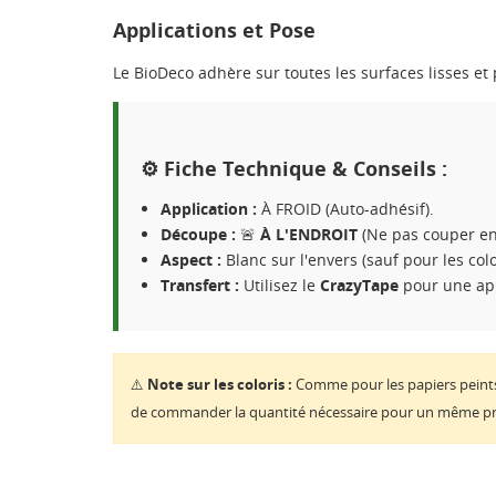
Applications et Pose
Le BioDeco adhère sur toutes les surfaces lisses et p
⚙️ Fiche Technique & Conseils :
Application :
À FROID (Auto-adhésif).
Découpe :
🚨
À L'ENDROIT
(Ne pas couper en 
Aspect :
Blanc sur l'envers (sauf pour les color
Transfert :
Utilisez le
CrazyTape
pour une appl
⚠️
Note sur les coloris :
Comme pour les papiers peints,
CR
de commander la quantité nécessaire pour un même pr
CO
NO
Vo
ME