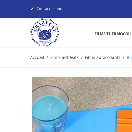
Contactez-nous

FILMS THERMOCOL
Accueil
Films adhésifs
Films autocollants
Bi