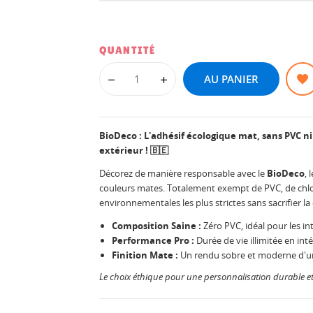
QUANTITÉ
AU PANIER
BioDeco : L'adhésif écologique mat, sans PVC ni
extérieur ! 🇧🇪
Décorez de manière responsable avec le
BioDeco
, 
couleurs mates. Totalement exempt de PVC, de chlor
environnementales les plus strictes sans sacrifier la 
Composition Saine :
Zéro PVC, idéal pour les in
Performance Pro :
Durée de vie illimitée en inté
Finition Mate :
Un rendu sobre et moderne d'u
Le choix éthique pour une personnalisation durable e